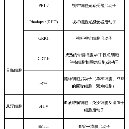
PR1.7
视锥细胞光感受器启动子
Rhodopsin(RHO)
视杆细胞光感受器启动子
GRK1
视杆视锥细胞启动子
成熟的骨髓细胞系
(中性粒细胞、
CD11B
单核细胞和巨噬细胞)启动子
骨髓细胞
髓样细胞启动子（单核细胞、成熟
Lyz2
的巨噬细胞、颗粒细胞）
血液肿瘤细胞，免疫细胞及造血干
悬浮细胞
SFFV
细胞启动子
SM22a
血管平滑肌启动子