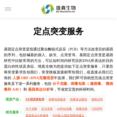
定点突变服务
基因定点突变是指通过聚合酶链式反应（PCR）等方法改变目的基因
的序列，包括碱基的插入、缺失、点突变等。基因定点突变是基因
研究中比较常用的方法，可以短时间内研究目的DNA所表达的目的
蛋白的性状及表征。维真生物为您提供如下定点突变服务，只要您
将突变要求告知我们，突变模板直接邮寄给我们，或直接从我们已
有的
人源 ORF cDNA克隆现货
中选择，我们即可协助您完成点突变
服务及下游一系列服务，包括
分子克隆
、
病毒包装（
腺病毒
、
慢病
毒
和
AAV
）
和
基因表达分析
等，节省您宝贵的科研时间。
现货产品：
9大现货质粒库
病毒包装载体
病毒表达载体
辅助试剂
分子克隆
定点突变
shRNA克隆
病毒包装
CRISPR
相关服务：
基因表达分析服务
KO/敲入/稳定细胞系建立