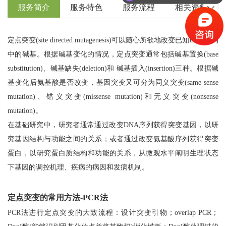
服务简介
服务特色
服务流程
相关资料

定点突变(site directed mutagenesis)可以随心所欲地改变已知DNA序列
中的碱基。根据碱基变化的情况，定点突变通常包括碱基置换(base
substitution)、碱基缺失(deletion)和 碱基插入(insertion)三种。根据碱
基变化后氨基酸是否改变，基因突变又可分为同义突变(same sense
mutation)、错义突变(missense mutation)和无义突变(nonsense
mutation)。
在基础研究中，研究者通常通过改变DNA序列获得突变基因，以研
究基因结构与功能之间的关系；或者通过改变氨基酸序列获得突变
蛋白，以研究蛋白质结构和功能的关系，从微观水平阐明生理状态
下基因的调控机理、疾病的病因和发病机制。
定点突变的常用方法-PCR法
PCR法进行定点突变的大致流程：设计突变引物；overlap PCR；