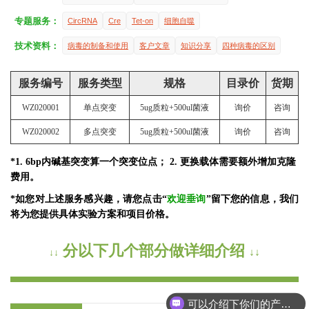
专题服务：
CircRNA
Cre
Tet-on
细胞自噬
技术资料：
病毒的制备和使用
客户文章
知识分享
四种病毒的区别
服务编号
服务类型
规格
目录价
货期
WZ020001
单点突变
5ug质粒+500ul菌液
询价
咨询
WZ020002
多点突变
5ug质粒+500ul菌液
询价
咨询
*1. 6bp内碱基突变算一个突变位点； 2. 更换载体需要额外增加克隆
费用。
*如您对上述服务感兴趣，请您点击“
欢迎垂询
”留下您的信息，我们
将为您提供具体实验方案和项目价格。
分以下几个部分做详细介绍
↓↓
↓↓
可以介绍下你们的产品么？