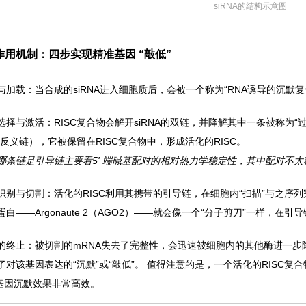
siRNA的结构示意图
A 作用机制：四步实现精准基因 “敲低”
与加载：当合成的siRNA进入细胞质后，会被一个称为“RNA诱导的沉默复
选择与激活：RISC复合物会解开siRNA的双链，并降解其中一条被称为“
或反义链），它被保留在RISC复合物中，形成活化的RISC。
哪条链是引导链主要看5' 端碱基配对的相对热力学稳定性，其中配对不
识别与切割：活化的RISC利用其携带的引导链，在细胞内“扫描”与之序列
白——Argonaute 2（AGO2）——就会像一个“分子剪刀”一样，在
的终止：被切割的mRNA失去了完整性，会迅速被细胞内的其他酶进一步
了对该基因表达的“沉默”或“敲低”。 值得注意的是，一个活化的RISC
的基因沉默效果非常高效。