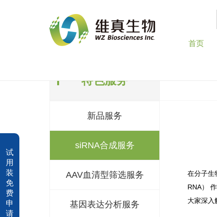
首页
特色服务
新品服务
siRNA合成服务
试
用
装
在分子生
AAV血清型筛选服务
免
RNA）
费
大家深入
申
基因表达分析服务
请