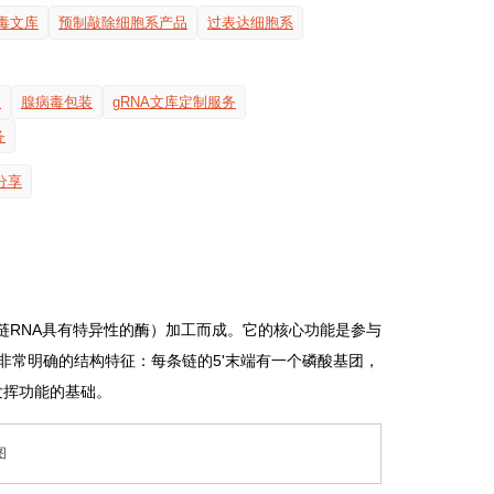
病毒文库
预制敲除细胞系产品
过表达细胞系
装
腺病毒包装
gRNA文库定制服务
务
分享
家族中对双链RNA具有特异性的酶）加工而成。它的核心功能是参与
有非常明确的结构特征：每条链的5'末端有一个磷酸基团，
发挥功能的基础。