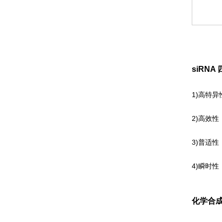
siRN
1)高特
2)高效
3)普适
4)瞬时
化学合成