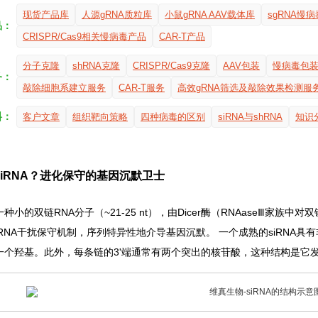
现货产品库
人源gRNA质粒库
小鼠gRNA AAV载体库
sgRNA慢
品：
CRISPR/Cas9相关慢病毒产品
CAR-T产品
分子克隆
shRNA克隆
CRISPR/Cas9克隆
AAV包装
慢病毒包
务：
敲除细胞系建立服务
CAR-T服务
高效gRNA筛选及敲除效果检测服
料：
客户文章
组织靶向策略
四种病毒的区别
siRNA与shRNA
知识
siRNA？进化保守的基因沉默卫士
是一种小的双链RNA分子（~21-25 nt），由Dicer酶（RNAaseⅢ
RNA干扰保守机制，序列特异性地介导基因沉默。 一个成熟的siRNA具
有一个羟基。此外，每条链的3'端通常有两个突出的核苷酸，这种结构是它