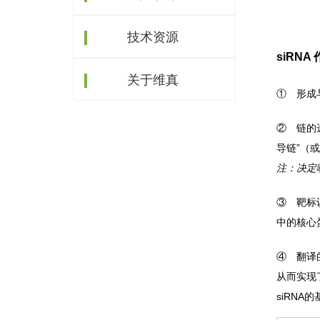
技术资源
siRN
关于维真
① 形成
② 链的
导链”（
注：决定
③ 靶标
中的核心蛋
④ 翻译
从而实现
siRNA