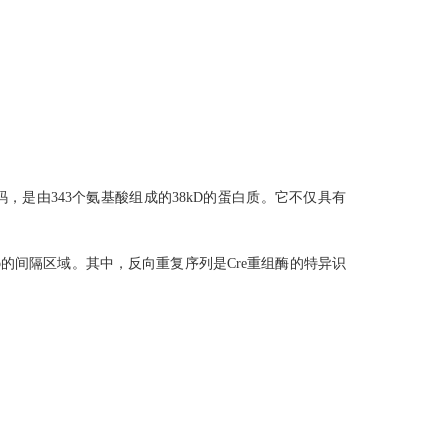
的Cre基因编码，是由343个氨基酸组成的38kD的蛋白质。它不仅具有
和一个8bp的间隔区域。其中，反向重复序列是Cre重组酶的特异识