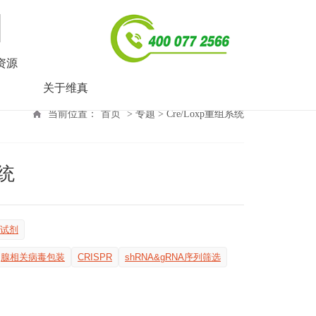
资源
关于维真
当前位置：
首页
> 专题 > Cre/Loxp重组系统
系统
试剂
腺相关病毒包装
CRISPR
shRNA&gRNA序列筛选