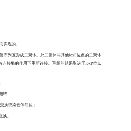
用而实现的。
重复序列区形成二聚体。此二聚体与其他loxP位点的二聚体
NA连接酶的作用下重新连接。重组的结果取决于loxP位点
；
列翻转；
发生交换或染色体易位；
列互换。