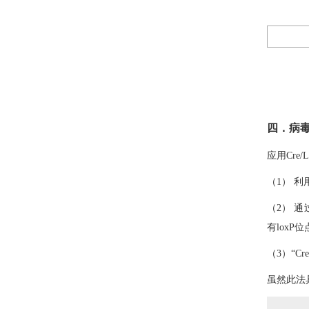
四．病
应用Cr
（1） 
（2） 
有loxP
（3）“C
虽然此法