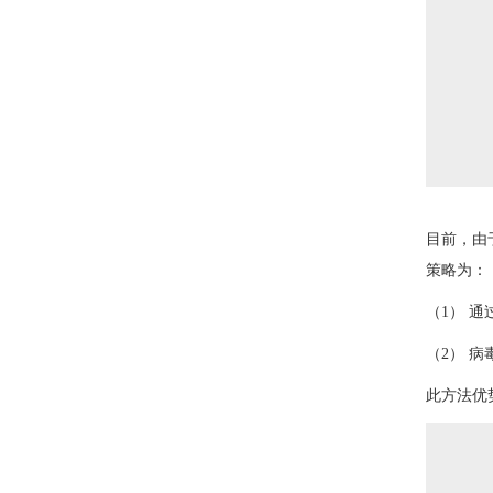
目前，由
策略为：
（1） 通
（2） 病毒
此方法优