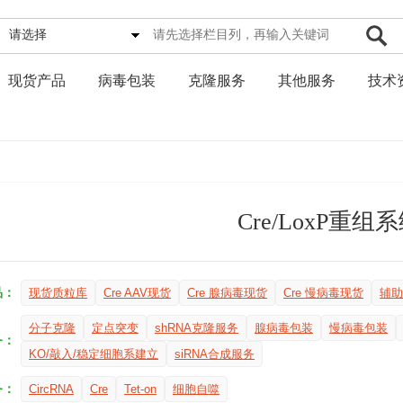
请选择
现货产品
病毒包装
克隆服务
其他服务
技术
Cre/LoxP重组
品：
现货质粒库
Cre AAV现货
Cre 腺病毒现货
Cre 慢病毒现货
辅助
分子克隆
定点突变
shRNA克隆服务
腺病毒包装
慢病毒包装
务：
KO/敲入/稳定细胞系建立
siRNA合成服务
务：
CircRNA
Cre
Tet-on
细胞自噬