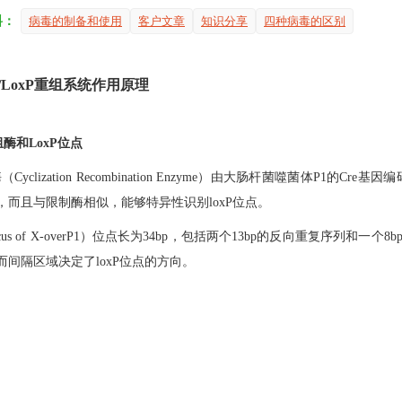
料：
病毒的制备和使用
客户文章
知识分享
四种病毒的区别
e/LoxP重组系统作用原理
重组酶和LoxP位点
（Cyclization Recombination Enzyme）由大肠杆菌噬菌体P1
，而且与限制酶相似，能够特异性识别loxP位点。
locus of X-overP1）位点长为34bp，包括两个13bp的反向重复序列
而间隔区域决定了loxP位点的方向。