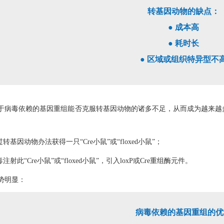
转基因动物的缺点：
● 成本高
● 耗时长
● 区域或组织特异型不
于病毒依赖的基因重组能否克服转基因动物的诸多不足，从而成为越来越多科
过转基因动物办法获得一只“Cre小鼠”或“floxed小鼠”；
注射此“Cre小鼠”或“floxed小鼠”，引入loxP或Cre重组酶元件。
势明显：
病毒依赖的基因重组的优