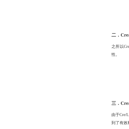
二．Cr
之所以C
性。
三．Cr
由于Cr
到了有效