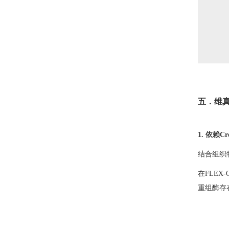
五．维真
1. 依赖
结合组织
在FLE
重组酶存