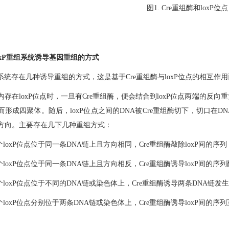
图1. Cre重组酶和loxP位点
e/LoxP重组系统诱导基因重组的方式
oxP系统存在几种诱导重组的方式，这是基于Cre重组酶与loxP位点的相互作
内存在loxP位点时，一旦有Cre重组酶，便会结合到loxP位点两端的反向
而形成四聚体。随后，loxP位点之间的DNA被Cre重组酶切下，切口在D
方向。主要存在几下几种重组方式：
个loxP位点位于同一条DNA链上且方向相同，Cre重组酶敲除loxP间的序列
个loxP位点位于同一条DNA链上且方向相反，Cre重组酶诱导loxP间的序
两个loxP位点位于不同的DNA链或染色体上，Cre重组酶诱导两条DNA链
个loxP位点分别位于两条DNA链或染色体上，Cre重组酶诱导loxP间的序