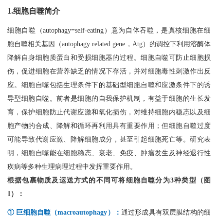
1.细胞自噬简介
细胞自噬（autophagy=self-eating）意为自体吞噬，是真核细胞在细
胞自噬相关基因（autophagy related gene，Atg）的调控下利用溶酶体
降解自身细胞质蛋白和受损细胞器的过程。细胞自噬可防止细胞损
伤，促进细胞在营养缺乏的情况下存活，并对细胞毒性刺激作出反
应。细胞自噬包括生理条件下的基础型细胞自噬和应激条件下的诱
导型细胞自噬。前者是细胞的自我保护机制，有益于细胞的生长发
育，保护细胞防止代谢应激和氧化损伤，对维持细胞内稳态以及细
胞产物的合成、降解和循环再利用具有重要作用；但细胞自噬过度
可能导致代谢应激、降解细胞成分，甚至引起细胞死亡等。研究表
明，细胞自噬能在细胞稳态、衰老、免疫、肿瘤发生及神经退行性
疾病等多种生理病理过程中发挥重要作用。
根据包裹物质及运送方式的不同可将细胞自噬分为3种类型（图
1）：
① 巨细胞自噬（macroautophagy）：
通过形成具有双层膜结构的细