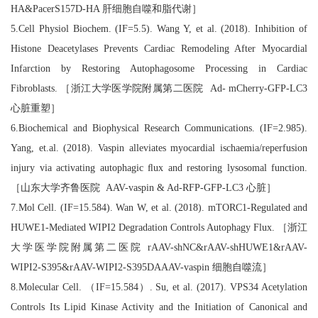
HA&PacerS157D-HA 肝细胞自噬和脂代谢］
5.Cell Physiol Biochem. (IF=5.5). Wang Y, et al. (2018). Inhibition of
Histone Deacetylases Prevents Cardiac Remodeling After Myocardial
Infarction by Restoring Autophagosome Processing in Cardiac
Fibroblasts. ［浙江大学医学院附属第二医院 Ad- mCherry-GFP-LC3
心脏重塑］
6.Biochemical and Biophysical Research Communications. (IF=2.985).
Yang, et.al. (2018). Vaspin alleviates myocardial ischaemia/reperfusion
injury via activating autophagic ﬂux and restoring lysosomal function.
［山东大学齐鲁医院 AAV-vaspin & Ad-RFP-GFP-LC3 心脏］
7.Mol Cell. (IF=15.584). Wan W, et al. (2018). mTORC1-Regulated and
HUWE1-Mediated WIPI2 Degradation Controls Autophagy Flux. ［浙江
大学医学院附属第二医院 rAAV-shNC&rAAV-shHUWE1&rAAV-
WIPI2-S395&rAAV-WIPI2-S395DAAAV-vaspin 细胞自噬流］
8.Molecular Cell. （IF=15.584）. Su, et al. (2017). VPS34 Acetylation
Controls Its Lipid Kinase Activity and the Initiation of Canonical and