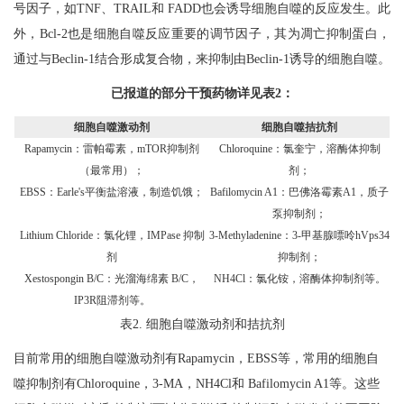
号因子，如TNF、TRAIL和 FADD也会诱导细胞自噬的反应发生。此
外，Bcl-2也是细胞自噬反应重要的调节因子，其为凋亡抑制蛋白，
通过与Beclin-1结合形成复合物，来抑制由Beclin-1诱导的细胞自噬。
已报道的部分干预药物详见表2：
细胞自噬激动剂
细胞自噬拮抗剂
Rapamycin：雷帕霉素，mTOR抑制剂
Chloroquine：氯奎宁，溶酶体抑制
（最常用）；
剂；
EBSS：Earle's平衡盐溶液，制造饥饿；
Bafilomycin A1：巴佛洛霉素A1，质子
泵抑制剂；
Lithium Chloride：氯化锂，IMPase 抑制
3-Methyladenine：3-甲基腺嘌呤hVps34
剂
抑制剂；
Xestospongin B/C：光溜海绵素 B/C，
NH4Cl：氯化铵，溶酶体抑制剂等。
IP3R阻滞剂等。
表2. 细胞自噬激动剂和拮抗剂
目前常用的细胞自噬激动剂有Rapamycin，EBSS等，常用的细胞自
噬抑制剂有Chloroquine，3-MA，NH4Cl和 Bafilomycin A1等。这些