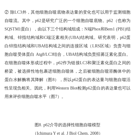
②
除LC3外，其他细胞自噬底物表达量的变化也可以用于监测细胞
自噬流。其中，p62是研究广泛的一个细胞自噬底物。p62（也称为
SQSTM1蛋白），由以下三个结构域组成：N端Phox和Bem1 (PB1)结
构域、锌指结构域和C端泛素相关(UBA)结构域。研究表明，p62蛋
白锌指结构域和UBA结构域之间的连接区域（LRS区域）负责与细
胞自噬受体蛋白 Atg8/LC3结合，UBA结构域负责招募泛素化蛋白。
在细胞自噬体形成过程中，p62作为链接LC3和聚泛素化蛋白之间的
桥梁，被选择性地包裹进细胞自噬体，之后被细胞自噬溶酶体中的
蛋白水解酶将其降解（图8），所以p62蛋白的表达量与细胞自噬活
性呈现负相关。因此，利用Western Blot检测p62蛋白的表达量也可以
用来评价细胞自噬水平（图7）。
图8. p62介导的选择性细胞自噬模型
（Ichimura Y et al. J Biol Chem, 2008）