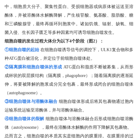
中，细胞质大分子、聚集性蛋白、受损细胞器或病原体被运送至溶
酶体，并被溶酶体水解酶降解，产生核苷酸、氨基酸、脂肪酸、糖
和三磷酸腺苷，最终再循环到胞浆中。诸如饥饿、辐射、缺氧、细
菌入侵、生长因子匮乏等多种因素均可诱导细胞自噬发生。
细胞自噬的发生过程大体分为以下4个阶段（图2）：
①细胞自噬的起始
在细胞自噬诱导信号的调控下，ULK1复合物和多
种ATG蛋白被活化，并定位于前细胞自噬体处。
②隔离膜和细胞自噬体的形成
ATG蛋白和脂质不断被募集，从而形
成杯状的双层膜结构（隔离膜，phagophore）；随着隔离膜的逐渐延
伸，将要被降解的胞浆成分完全包裹，最终形成闭合的细胞自噬体
（autophagosome）。
③细胞自噬体与溶酶体融合
细胞自噬体形成后将其包裹物通过胞内
运输系统运输至溶酶体，并与溶酶体融合。
④细胞自噬体的裂解
细胞自噬体与溶酶体融合后形成细胞自噬溶酶
体（autolysosome），最终在溶酶体水解酶的作用下降解其包裹物。
总而言之，细胞自噬的本质其实是细胞内的膜重排。在膜重排的过