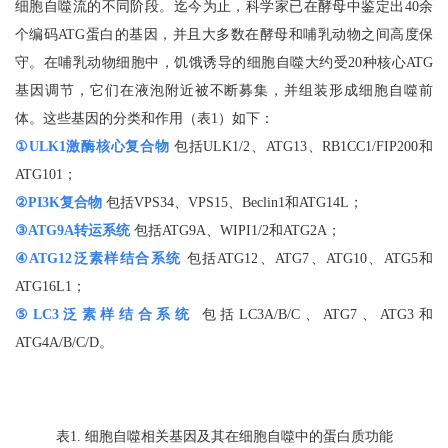
细胞自噬流的不同阶段。迄今为止，科学家已在酵母中鉴定出40余
个编码ATG蛋白的基因，并且大多数在酵母和哺乳动物之间高度保
守。在哺乳动物细胞中，饥饿诱导的细胞自噬大约受20种核心ATG
基因调节，它们在液泡附近被不断募集，并组装形成细胞自噬前
体。这些基因的分类和作用（表1）如下：
①ULK1激酶核心复合物
包括ULK1/2、ATG13、RB1CC1/FIP200和
ATG101；
②PI3K复合物
包括VPS34、VPS15、Beclin1和ATG14L；
③ATG9A转运系统
包括ATG9A、WIPI1/2和ATG2A；
④ATG12泛素样结合系统
包括ATG12、ATG7、ATG10、ATG5和
ATG16L1；
⑤LC3泛素样结合系统
包括LC3A/B/C、ATG7、ATG3和
ATG4A/B/C/D。
表1. 细胞自噬相关基因及其在细胞自噬中的蛋白质功能