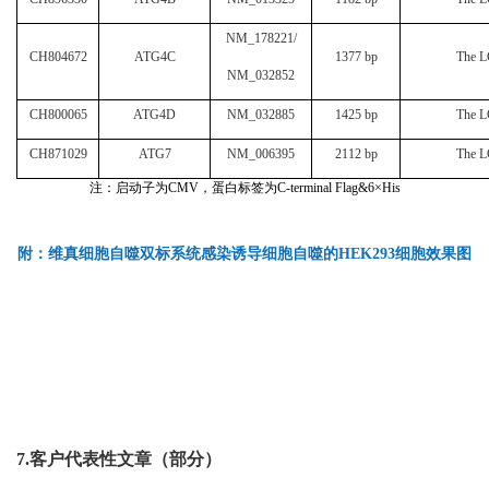
NM_178221/
CH804672
ATG4C
1377 bp
The L
NM_032852
CH800065
ATG4D
NM_032885
1425 bp
The L
CH871029
ATG7
NM_006395
2112 bp
The L
注：启动子为CMV，蛋白标签为C-terminal Flag&6×His
附：维真细胞自噬双标系统感染诱导细胞自噬的HEK293细胞效果图
7.客户代表性文章（部分）