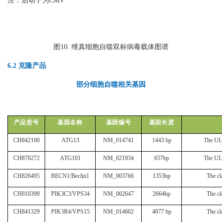
注：启动子为CMV
图10. 维真细胞自噬双标病毒载体图谱
6.2 克隆产品
部分细胞自噬相关基因
产品货号
基因名称
基因编号
基因长度
CH842100
ATG13
NM_014741
1443 bp
The UL
CH870272
ATG101
NM_021934
657bp
The UL
CH826495
BECN1/Beclin1
NM_003766
1353bp
The cl
CH810399
PIK3C3/VPS34
NM_002647
2664bp
The cl
CH841329
PIK3R4/VPS15
NM_014602
4077 bp
The cl