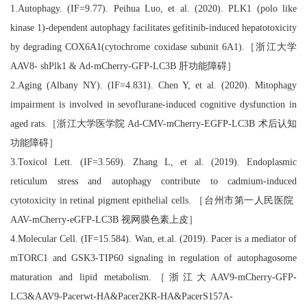
1.Autophagy. (IF=9.77). Peihua Luo, et al. (2020). PLK1 (polo like
kinase 1)-dependent autophagy facilitates gefitinib-induced hepatotoxicity
by degrading COX6A1(cytochrome coxidase subunit 6A1).［浙江大学
AAV8- shPlk1 & Ad-mCherry-GFP-LC3B 肝功能障碍］
2.Aging (Albany NY). (IF=4.831). Chen Y, et al. (2020). Mitophagy
impairment is involved in sevoflurane-induced cognitive dysfunction in
aged rats.［浙江大学医学院 Ad-CMV-mCherry-EGFP-LC3B 术后认知
功能障碍］
3.Toxicol Lett. (IF=3.569). Zhang L, et al. (2019). Endoplasmic
reticulum stress and autophagy contribute to cadmium-induced
cytotoxicity in retinal pigment epithelial cells. ［台州市第一人民医院
AAV-mCherry-eGFP-LC3B 视网膜色素上皮］
4.Molecular Cell. (IF=15.584). Wan, et.al. (2019). Pacer is a mediator of
mTORC1 and GSK3-TIP60 signaling in regulation of autophagosome
maturation and lipid metabolism.［浙江大AAV9-mCherry-GFP-
LC3&AAV9-Pacerwt-HA&Pacer2KR-HA&PacerS157A-