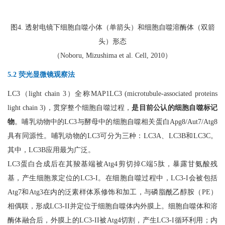
图4. 透射电镜下细胞自噬小体（单箭头）和细胞自噬溶酶体（双箭
头）形态
（Noboru, Mizushima et al. Cell, 2010）
5.2 荧光显微镜观察法
LC3（light chain 3）全称MAP1LC3 (microtubule-associated proteins
light chain 3)，贯穿整个细胞自噬过程，
是目前公认的细胞自噬标记
物
。哺乳动物中的LC3与酵母中的细胞自噬相关蛋白Apg8/Aut7/Atg8
具有同源性。哺乳动物的LC3可分为三种：LC3A、LC3B和LC3C。
其中，LC3B应用最为广泛。
LC3蛋白合成后在其羧基端被Atg4剪切掉C端5肽，暴露甘氨酸残
基，产生细胞浆定位的LC3-I。在细胞自噬过程中，LC3-I会被包括
Atg7和Atg3在内的泛素样体系修饰和加工，与磷脂酰乙醇胺（PE）
相偶联，形成LC3-II并定位于细胞自噬体内外膜上。细胞自噬体和溶
酶体融合后，外膜上的LC3-II被Atg4切割，产生LC3-I循环利用；内