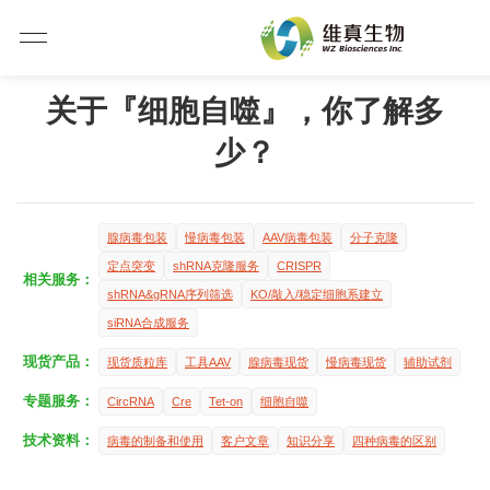
关于『细胞自噬』，你了解多
少？
腺病毒包装
慢病毒包装
AAV病毒包装
分子克隆
定点突变
shRNA克隆服务
CRISPR
相关服务：
shRNA&gRNA序列筛选
KO/敲入/稳定细胞系建立
siRNA合成服务
现货产品：
现货质粒库
工具AAV
腺病毒现货
慢病毒现货
辅助试剂
专题服务：
CircRNA
Cre
Tet-on
细胞自噬
技术资料：
病毒的制备和使用
客户文章
知识分享
四种病毒的区别