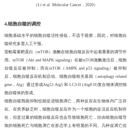
（Li et al. Molecular Cancer，2020）
4.细胞自噬的调控
细胞基础水平的细胞自噬活性很低，不适于观察，因此，对细胞自
噬研究多需人工干预。
雷帕霉素靶蛋白（mTOR）激酶在细胞自噬反应中起着重要的调节作
用。mTOR（Akt and MAPK signaling）在被mTOR激酶激活后，细胞
自噬反应被抑制；而在mTOR（AMPK and p53 signaling）被抑制
后，细胞自噬反应机制启动。细胞自噬相关基因（autophagy related
gene，Atg）通过形成Atg12-Atg5 和 LC3-II (Atg8-II)复合物来调控细
胞自噬体的形成。
细胞自噬既能抑制也能促进细胞凋亡，两种反应在生物体内广泛存
在。在营养缺乏时，细胞自噬反应作为一个细胞的促活反应机制存
在，但是过量的细胞自噬反应也会导致细胞死亡，但由细胞自噬导
致的细胞死亡与细胞凋亡在形态学上有明显的不同。几种促凋亡信