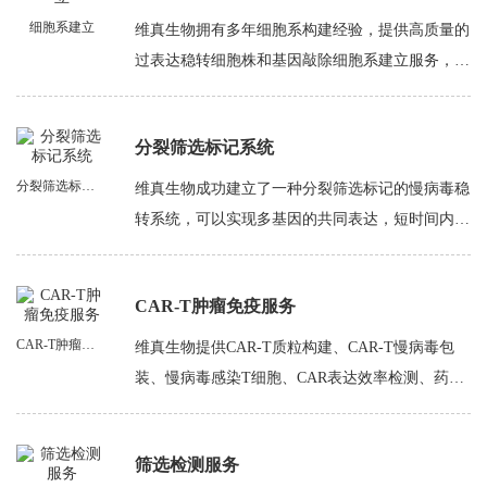
作简单等优势。维真生物提供siRNA化学合成服
细胞系建立
维真生物拥有多年细胞系构建经验，提供高质量的
务，让基因干扰实验更高效！
过表达稳转细胞株和基因敲除细胞系建立服务，数
据报告全面、真实，服务有保证！
分裂筛选标记系统
分裂筛选标记系统
维真生物成功建立了一种分裂筛选标记的慢病毒稳
转系统，可以实现多基因的共同表达，短时间内进
行多基因的稳转细胞系构建。结合CRISPR/Cas9基
因编辑，用于双转基因或双等位基因敲除的阳性细
CAR-T肿瘤免疫服务
胞选择！
CAR-T肿瘤免疫服务
维真生物提供CAR-T质粒构建、CAR-T慢病毒包
装、慢病毒感染T细胞、CAR表达效率检测、药效
学评价（体外杀伤实验验证）一整套CAR-T肿瘤免
疫服务，一步到位，加快您的基因/细胞治疗临床
筛选检测服务
前研究！