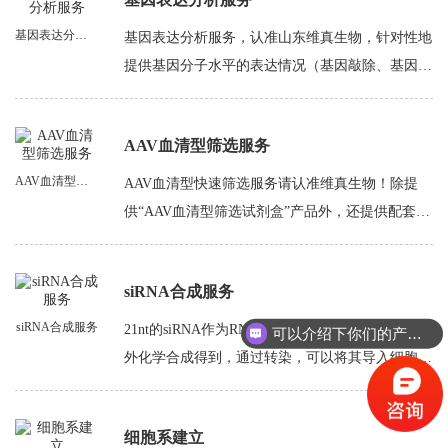
基因表达分析服务
基因表达分析服务，认准山东维真生物，针对性地
提供基因分子水平的表达情况（基因敲除、基因沉
默及基因过表达）检测，不同阶段、多种方法，结
果真实客观！
AAV血清型筛选服务
AAV血清型筛选服务
AAV血清型快速筛选服务请认准维真生物！除提
供“AAV血清型筛选试剂盒”产品外，还提供配套的
筛选服务，快速筛选理想血清型，数据报告完整、
清晰、真实、客观。提供个性化定制！
siRNA合成服务
siRNA合成服务
21nt的siRNA作为RNA干扰的触发者，可以通过体
可以介绍下你们的产品么？
外化学合成得到，通过转染，可以将其导入细胞
内。siRNA与其他蛋白形成沉默复合体，最终降解
靶基因mRNA。化学合成的siRNA具有可多重敲
细胞系建立
低、周期短，作用时间快、特异性高、成本低，操