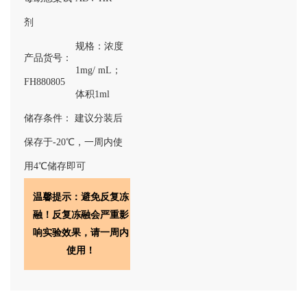
剂
规格
：浓度
产品货号：
1mg/ mL；
FH880805
体积1ml
储存条件： 建议分装后
保存于-20℃，一周内使
用4℃储存即可
温馨提示：避免反复冻
融！反复冻融会严重影
响实验效果，请一周内
使用！