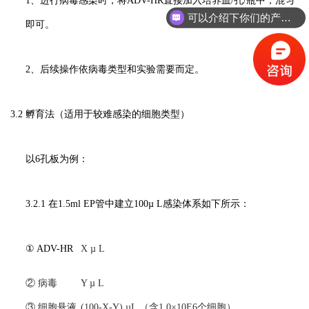
1、进行病毒感染时，将ADV-HR直接加入培养皿/孔/瓶中，混匀
可以介绍下你们的产品么？
即可。
2、后续操作依病毒类型和实验需要而定。
3.2 孵育法（适用于较难感染的细胞类型）
以6孔板为例：
3.2.1 在1.5ml EP管中建立100µ L感染体系如下所示：
① ADV-HR
X µ L
② 病毒
Y µ L
③ 细胞悬液
(100-X-Y) µL （含1.0×10E6个细胞）