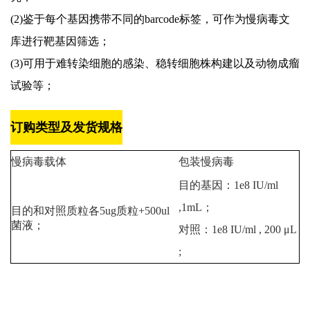
(2)鉴于每个基因携带不同的barcode标签，可作为慢病毒文
库进行靶基因筛选；
(3)可用于难转染细胞的感染、稳转细胞株构建以及动物成瘤
试验等；
订购类型及发货规格
慢病毒载体
包装慢病毒
目的基因：1e8 IU/ml
,1mL；
目的和对照质粒各5ug质粒+500ul
菌液；
对照：1e8 IU/ml , 200 μL
;