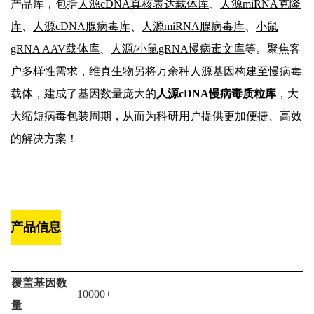
产品库，包括
人源cDNA真核表达载体库
、
人源miRNA克隆
库
、
人源cDNA腺病毒库
、
人源miRNA腺病毒库
、
小鼠
gRNA AAV载体库
、
人源/小鼠gRNA慢病毒文库
等。聚焦客
户多样性需求，维真生物另将万余种人源基因构建至慢病毒
载体，建成了基因数量庞大的
人源cDNA慢病毒质粒库
，大
大缩短病毒包装周期，从而为科研用户提供更加便捷、高效
的解决方案！
产品信息
覆盖
基因数
10000+
量