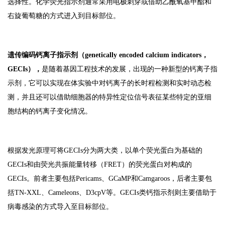
选择性。化学荧光指示剂通常采用电极刺穿或借助乙酰氧基甲酯和
右旋葡萄糖的方式进入到目标部位。
遗传编码钙离子指示剂（genetically encoded calcium indicators，
GECIs），
是随着基因工程技术的发展，出现的一种新型的钙离子指
示剂，它可以实现在体实验中对钙离子的长时程检测和实时动态检
测，并且还可以借助细胞器的特异性定位信号表征某些特定的亚细
胞结构的钙离子变化情况。
根据发光原理可将GECIs分为两大类，以单个荧光蛋白为基础的
GECIs和由荧光共振能量转移（FRET）的荧光蛋白对构成的
GECIs。前者主要包括Pericams、GCaMP和Camgaroos，后者主要包
括TN-XXL、Cameleons、D3cpV等。GECIs类钙指示剂则主要借助于
病毒感染的方式导入至目标部位。