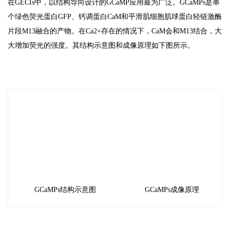
在GECIs中，以结构导向设计的GCaMP应用最为广泛。GCaMPs是单
个绿色荧光蛋白GFP、钙调蛋白CaM和平滑肌细胞肌球蛋白轻链激酶
片段M13融合的产物。在Ca2+存在的情况下，CaM会和M13结合，大
大增加荧光的强度。其结构示意图和成像原理如下图所示。
GCaMPs结构示意图
GCaMPs成像原理