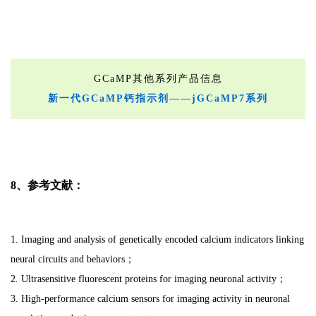
GCaMP其他系列产品信息
新一代GCaMP钙指示剂——jGCaMP7系列
8、参考文献：
1. Imaging and analysis of genetically encoded calcium indicators linking
neural circuits and behaviors；
2. Ultrasensitive fluorescent proteins for imaging neuronal activity；
3. High-performance calcium sensors for imaging activity in neuronal