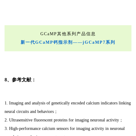
GCaMP其他系列产品信息
新一代GCaMP钙指示剂——jGCaMP7系列
8、参考文献：
1. Imaging and analysis of genetically encoded calcium indicators linking
neural circuits and behaviors；
2. Ultrasensitive fluorescent proteins for imaging neuronal activity；
3. High-performance calcium sensors for imaging activity in neuronal