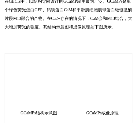
在GECIs中，以结构导向设计的GCaMP应用最为广泛。GCaMPs是单
个绿色荧光蛋白GFP、钙调蛋白CaM和平滑肌细胞肌球蛋白轻链激酶
片段M13融合的产物。在Ca2+存在的情况下，CaM会和M13结合，大
大增加荧光的强度。其结构示意图和成像原理如下图所示。
GCaMPs结构示意图
GCaMPs成像原理