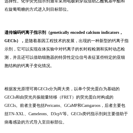
选择性。化学荧光指示剂通常采用电极刺穿或借助乙酰氧基甲酯和
右旋葡萄糖的方式进入到目标部位。
遗传编码钙离子指示剂（genetically encoded calcium indicators，
GECIs），
是随着基因工程技术的发展，出现的一种新型的钙离子指
示剂，它可以实现在体实验中对钙离子的长时程检测和实时动态检
测，并且还可以借助细胞器的特异性定位信号表征某些特定的亚细
胞结构的钙离子变化情况。
根据发光原理可将GECIs分为两大类，以单个荧光蛋白为基础的
GECIs和由荧光共振能量转移（FRET）的荧光蛋白对构成的
GECIs。前者主要包括Pericams、GCaMP和Camgaroos，后者主要包
括TN-XXL、Cameleons、D3cpV等。GECIs类钙指示剂则主要借助于
病毒感染的方式导入至目标部位。