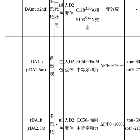
多
二
绿
人D2
3.36
DAmut(2nd)
巴
代
无效应
-
C118
A和
色
受体
胺
对
5.42
S193
N突
照
变
多
rDA1m
红
人D2
EC50~95nM
τon~80
巴
-
ΔF/F0~150%
(rDA2.5m)
色
受体
中等亲和力
τoff~7
胺
多
rDA1h
红
人D2
EC50~4nM
τon~60
巴
-
ΔF/F0~100%
(rDA2.5h)
色
受体
中等亲和力
τoff~21
胺