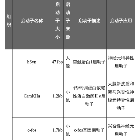
启
启
动
动
组
启动子名称
子
子
启动子描述
启动子应用
织
大
来
小
源
人
神经元特异性
hSyn
471bp
突触蛋白1启动子
源
启动子
大脑新皮质和
钙/钙调蛋白依赖
小
海马兴奋性神
CamKIIa
1.2kb
性蛋白激酶II α启
鼠
经元特异性启
动子
动子
小
兴奋性神经元
c-fos
1.7kb
c-fos基因启动子
鼠
启动子