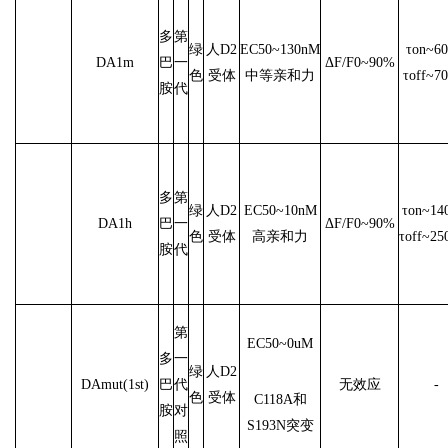
多
第
绿
人D2
EC50~130nM
τon~60
DA1m
巴
一
ΔF/F0~90%
色
受体
中等亲和力
τoff~7
胺
代
多
第
绿
人D2
EC50~10nM
τon~14
DA1h
巴
一
ΔF/F0~90%
色
受体
高亲和力
τoff~25
胺
代
第
EC50~0uM
多
一
绿
人D2
DAmut(1st)
巴
代
无效应
-
色
受体
C118A和
胺
对
S193N突变
照