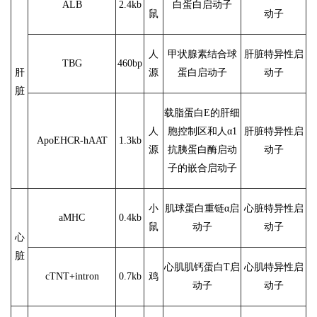
ALB
2.4kb
白蛋白启动子
鼠
动子
人
甲状腺素结合球
肝脏特异性启
TBG
460bp
肝
源
蛋白启动子
动子
脏
载脂蛋白E的肝细
人
胞控制区和人α1
肝脏特异性启
ApoEHCR-hAAT
1.3kb
源
抗胰蛋白酶启动
动子
子的嵌合启动子
小
肌球蛋白重链α启
心脏特异性启
aMHC
0.4kb
鼠
动子
动子
心
脏
心肌肌钙蛋白T启
心肌特异性启
cTNT+intron
0.7kb
鸡
动子
动子