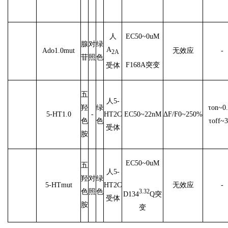
人
EC50~0uM
腺
对
绿
A
Ado1.0mut
无效应
-
2A
苷
照
色
F168A突变
受体
五
人5-
羟
绿
τon~0.
5-HT1.0
-
HT2C
EC50~22nM
ΔF/F0~250%
色
色
τoff~3
受体
胺
EC50~0uM
五
人5-
羟
对
绿
5-HTmut
HT2C
无效应
-
色
照
色
3.32
D134
Q
突
受体
胺
变