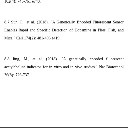
102(4): 745-761 e748.
8.7 Sun, F., et al. (2018). "A Genetically Encoded Fluorescent Sensor
Enables Rapid and Specific Detection of Dopamine in Flies, Fish, and
Mice." Cell 174(2): 481-496 e419.
8.8 Jing, M., et al. (2018). "A genetically encoded fluorescent
acetylcholine indicator for in vitro and in vivo studies." Nat Biotechnol
36(8): 726-737.