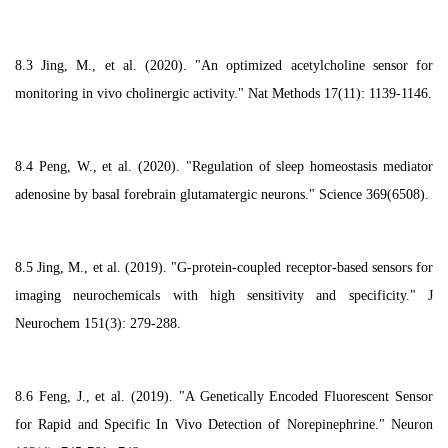
8.3 Jing, M., et al. (2020). "An optimized acetylcholine sensor for
monitoring in vivo cholinergic activity." Nat Methods 17(11): 1139-1146.
8.4 Peng, W., et al. (2020). "Regulation of sleep homeostasis mediator
adenosine by basal forebrain glutamatergic neurons." Science 369(6508).
8.5 Jing, M., et al. (2019). "G-protein-coupled receptor-based sensors for
imaging neurochemicals with high sensitivity and specificity." J
Neurochem 151(3): 279-288.
8.6 Feng, J., et al. (2019). "A Genetically Encoded Fluorescent Sensor
for Rapid and Specific In Vivo Detection of Norepinephrine." Neuron