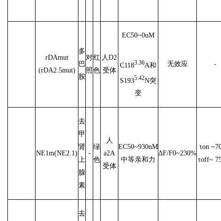
EC50~0uM
多
rDAmut
对
红
人D2
3.36
巴
无效应
-
C118
A和
(rDA2.5mut)
照
色
受体
胺
5.42
S193
N突
变
去
甲
人
肾
绿
EC50~930nM
τon ~7
NE1m(NE2.1)
-
a2A
ΔF/F0~230%
上
色
中等亲和力
τoff~ 7
受体
腺
素
去