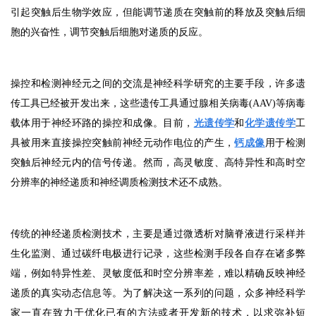
引起突触后生物学效应，但能调节递质在突触前的释放及突触后细
胞的兴奋性，调节突触后细胞对递质的反应。
操控和检测神经元之间的交流是神经科学研究的主要手段，许多遗
传工具已经被开发出来，这些遗传工具通过腺相关病毒(AAV)等病毒
载体用于神经环路的操控和成像。目前，
光遗传学
和
化学遗传学
工
具被用来直接操控突触前神经元动作电位的产生，
钙成像
用于检测
突触后神经元内的信号传递。然而，高灵敏度、高特异性和高时空
分辨率的神经递质和神经调质检测技术还不成熟。
传统的神经递质检测技术，主要是通过微透析对脑脊液进行采样并
生化监测、通过碳纤电极进行记录，这些检测手段各自存在诸多弊
端，例如特异性差、灵敏度低和时空分辨率差，难以精确反映神经
递质的真实动态信息等。为了解决这一系列的问题，众多神经科学
家一直在致力于优化已有的方法或者开发新的技术，以求弥补短