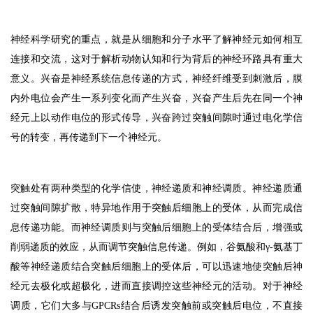
神经科学研究的重点，就是从细胞和分子水平了解神经元如何相互
连接和交流，这对于解析动物认知和行为背后的神经环路具有重大
意义。兴奋是神经系统信息传递的方式，神经纤维受到刺激后，膜
内外电位会产生一系列变化而产生兴奋，兴奋产生后先在同一个神
经元上以动作电位的形式传导，兴奋跨过突触间隙时通过电化学信
号的转变，再传递到下一个神经元。
突触处有两种类型的化学信使，神经递质和神经调质。神经递质通
过突触间隙扩散，特异地作用于突触后细胞上的受体，从而完成信
息传递功能。而神经调质则与突触后细胞上的受体结合后，增强或
削弱递质的效应，从而调节突触信息传递。例如，谷氨酸和γ-氨基丁
酸等神经递质结合突触后细胞上的受体后，可以迅速地使突触后神
经元去极化或超极化，进而直接调控这些神经元的活动。
对于神经
调质，它们大多与GPCRs结合后诱发突触前或突触后电位，不直接