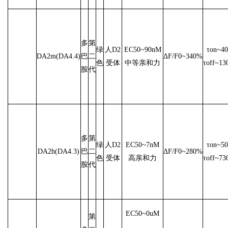
多
第
绿
人D2
EC50~90nM
τon~40
DA2m(DA4.4)
巴
二
ΔF/F0~340%
色
受体
中等亲和力
τoff~13
胺
代
多
第
绿
人D2
EC50~7nM
τon~50
DA2h(DA4.3)
巴
二
ΔF/F0~280%
色
受体
高亲和力
τoff~73
胺
代
EC50~0uM
第