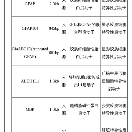
人
胶质纤维酸性蛋
星形胶质细胞
GFAP
2.0kb
源
白启动子
特异性启动子
人
EF1a和GFAP的嵌
星形胶质细胞
GFAP104
845bp
源
合型启动子
特异性启动子
GfaABC1D(truncated
人
胶质纤维酸性蛋
星形胶质细胞
681bp
GFAP)
源
白启动子
特异性启动子
丘脑中星形胶
人
醛脱氢酶1家族成
ALDH1L1
1.3kb
质细胞特异性
源
员L1启动子
启动子
人
髓磷脂碱性蛋白
少突胶质细胞
MBP
1.3kb
源
启动子
特异性启动子
小
肝脏特异性启