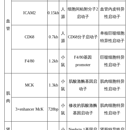
人
细胞间粘附分子2
血管内皮特异
ICAM2
0.15kb
源
启动子
性启动子
血
管
人
单核巨噬细胞
CD68
0.7kb
CD68分子启动子
源
特异性启动子
小
F4/80基因
巨噬细胞特异
F4/80
1.2kb
鼠
promoter
性启动子
小
肌酸激酶基因启
肌肉细胞特异
MCK
1.3kb
鼠
动子
性启动子
肌
肉
小
修改的肌酸激酶
肌肉细胞特异
3×enhancer McK
728bp
鼠
基因启动子
性启动子
肾
小
Nephrin 1基因启
肾脏特异性启