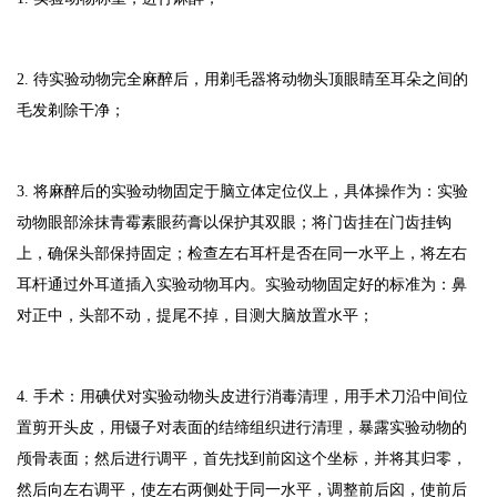
2. 待实验动物完全麻醉后，用剃毛器将动物头顶眼睛至耳朵之间的
毛发剃除干净；
3. 将麻醉后的实验动物固定于脑立体定位仪上，具体操作为：实验
动物眼部涂抹青霉素眼药膏以保护其双眼；将门齿挂在门齿挂钩
上，确保头部保持固定；检查左右耳杆是否在同一水平上，将左右
耳杆通过外耳道插入实验动物耳内。实验动物固定好的标准为：鼻
对正中，头部不动，提尾不掉，目测大脑放置水平；
4. 手术：用碘伏对实验动物头皮进行消毒清理，用手术刀沿中间位
置剪开头皮，用镊子对表面的结缔组织进行清理，暴露实验动物的
颅骨表面；然后进行调平，首先找到前囟这个坐标，并将其归零，
然后向左右调平，使左右两侧处于同一水平，调整前后囟，使前后