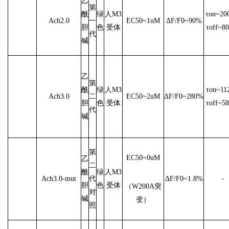
乙
第
酰
绿
人M3
τon~20
Ach2.0
一
EC50~1uM
ΔF/F0~90%
胆
色
受体
τoff~8
代
碱
乙
第
酰
绿
人M3
τon~11
Ach3.0
二
EC50~2uM
ΔF/F0~280%
胆
色
受体
τoff~5
代
碱
第
EC50~0uM
乙
二
酰
绿
人M3
Ach3.0-mut
代
ΔF/F0~1.8%
-
胆
色
受体
（W200A突
对
碱
变）
照