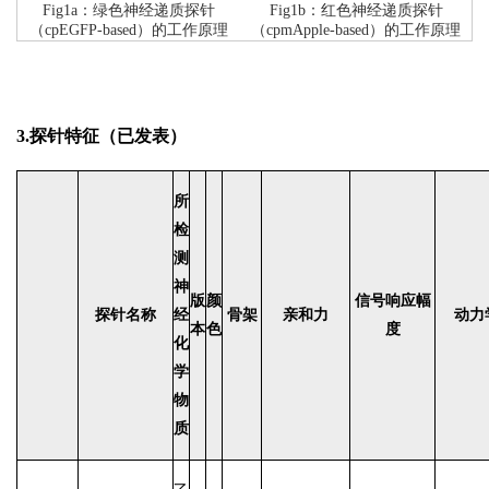
Fig1a：绿色神经递质探针
Fig1b：红色神经递质探针
（
cpEGFP-based
）的工作原理
（
cpmApple-based
）的工作原理
3.探针特征（已发表）
所
检
测
神
版
颜
信号响应幅
探针名称
经
骨架
亲和力
动力
本
色
度
化
学
物
质