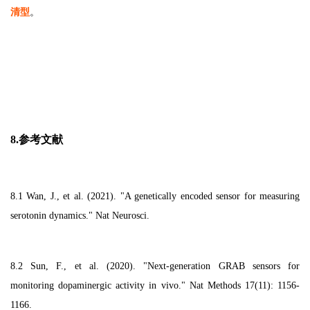
清型
。
8.参考文献
8.1 Wan, J., et al. (2021). "A genetically encoded sensor for measuring
serotonin dynamics." Nat Neurosci.
8.2 Sun, F., et al. (2020). "Next-generation GRAB sensors for
monitoring dopaminergic activity in vivo." Nat Methods 17(11): 1156-
1166.