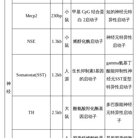
小
甲基 CpG 结合蛋
短的神经元特
Mecp2
230bp
鼠
白 2启动子
异性启动子
小
神经元特异性
NSE
1.3kb
烯醇化酶启动子
鼠
启动子
gamma氨基丁
人
生长抑制素I基因
酸能抑制性神
Somatostat(SST)
1.2kb
源
的启动子
经元SST亚型
神
特异性启动子
经
多巴胺能神经
大
酪氨酸羟化酶基
TH
2.5kb
元特异性启动
鼠
因启动子
子