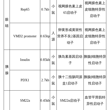
视网膜色素上
小
视网膜色素上皮
Rep65
0.7kb
皮细胞特异性
鼠
65启动子
启动子
眼
睛
卵黄形成黄斑性
视网膜色素上
人
VMD2 promoter
0.65bp
营养不良2基因启
皮细胞特异性
源
动子
启动子
小
胰岛素基因启动
胰腺β细胞特异
Insulin
0.85kb
鼠
子
性启动子
胰
腺
小
胰十二指肠同源
胰腺β细胞特异
PDX1
2.7kb
鼠
盒1启动子
性启动子
小
血管平滑肌特
SM22a
0.45kb
SM22α启动子
鼠
异性启动子