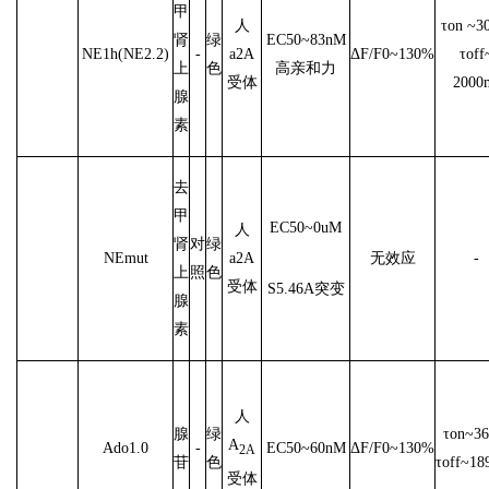
甲
人
τon ~3
肾
绿
EC50~83nM
NE1h(NE2.2)
-
a2A
ΔF/F0~130%
τoff
上
色
高亲和力
受体
2000
腺
素
去
甲
EC50~0uM
人
肾
对
绿
NEmut
a2A
无效应
-
上
照
色
受体
S5.46A突变
腺
素
人
腺
绿
τon~36
A
Ado1.0
-
EC50~60nM
ΔF/F0~130%
2A
苷
色
τoff~18
受体