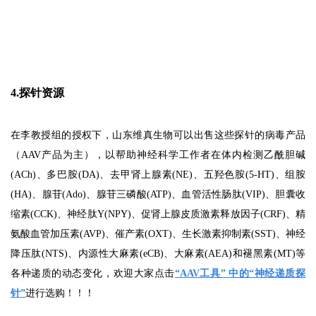
4.探针资源
在李教授组的授权下，山东维真生物可以出售这些探针的病毒产品
（AAV产品为主），以帮助神经科学工作者在体内检测乙酰胆碱
(ACh)、多巴胺(DA)、去甲肾上腺素(NE)、五羟色胺(5-HT)、组胺
(HA)、腺苷(Ado)、腺苷三磷酸(ATP)、血管活性肠肽(VIP)、胆囊收
缩素(CCK)、神经肽Y(NPY)、促肾上腺皮质激素释放因子(CRF)、精
氨酸血管加压素(AVP)、催产素(OXT)、生长激素抑制素(SST)、神经
降压肽(NTS)、内源性大麻素(eCB)、大麻素(AEA)和褪黑素(MT)等
各种递质的动态变化，欢迎大家点击
“AAV工具” 中的“神经递质探
针”
进行选购！！！