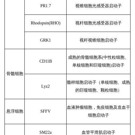
PR1.7
视锥细胞光感受器启动子
Rhodopsin(RHO)
视杆细胞光感受器启动子
GRK1
视杆视锥细胞启动子
成熟的骨髓细胞系
(中性粒细胞、
CD11B
单核细胞和巨噬细胞)启动子
骨髓细胞
髓样细胞启动子（单核细胞、成熟
Lyz2
的巨噬细胞、颗粒细胞）
血液肿瘤细胞，免疫细胞及造血干
悬浮细胞
SFFV
细胞启动子
SM22a
血管平滑肌启动子