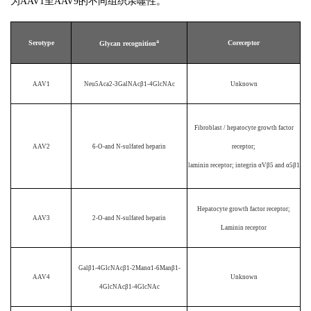
为AAV1至AAV9的不同组织亲噬性。
a
Serotype
Coreceptor
Glycan recognition
AAV1
Neu5Aca2-3GalNAcβ1-4GlcNAc
Unknown
Fibroblast / hepatocyte growth factor
AAV2
6-O-and N-sulfated heparin
receptor;
laminin receptor; integrin αVβ5 and α5β1
Hepatocyte growth factor receptor;
AAV3
2-O-and N-sulfated heparin
Laminin receptor
Galβ1-4GlcNAcβ1-2Manα1-6Manβ1-
AAV4
Unknown
4GlcNAcβ1-4GlcNAc