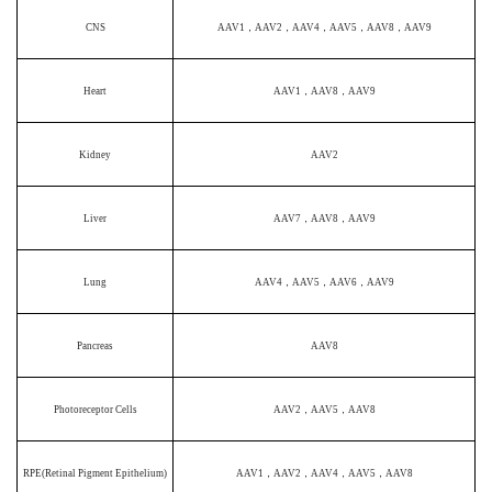
CNS
AAV1，AAV2，AAV4，AAV5，AAV8，AAV9
Heart
AAV1，AAV8，AAV9
Kidney
AAV2
Liver
AAV7，AAV8，AAV9
Lung
AAV4，AAV5，AAV6，AAV9
Pancreas
AAV8
Photoreceptor Cells
AAV2，AAV5，AAV8
RPE(Retinal Pigment Epithelium)
AAV1，AAV2，AAV4，AAV5，AAV8