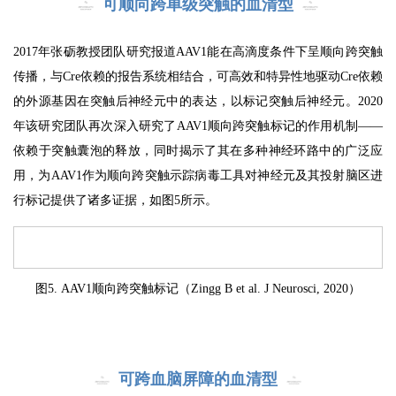
可顺向跨单级突触的血清型
2017年张砺教授团队研究报道AAV1能在高滴度条件下呈顺向跨突触
传播，与Cre依赖的报告系统相结合，可高效和特异性地驱动Cre依赖
的外源基因在突触后神经元中的表达，以标记突触后神经元。2020
年该研究团队再次深入研究了AAV1顺向跨突触标记的作用机制——
依赖于突触囊泡的释放，同时揭示了其在多种神经环路中的广泛应
用，为AAV1作为顺向跨突触示踪病毒工具对神经元及其投射脑区进
行标记提供了诸多证据，如图5所示。
图5. AAV1顺向跨突触标记（Zingg B et al. J Neurosci, 2020）
可跨血脑屏障的血清型