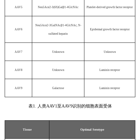
AAV5
Neu5Acα2-3(6S)Galβ1-4GlcNAc
Platelet-derived growth factor receptor
Neu5Acα2-3GalNAcβ1-4GlcNAc; N-
AAV6
Epidermal growth factor receptor
sulfated heparin
AAV7
Unknown
Unknown
AAV8
Unknown
Laminin receptor
AAV9
Galactose
Laminin receptor
表1. 人类AAV1至AAV9识别的细胞表面受体
Tissue
Optimal Serotype