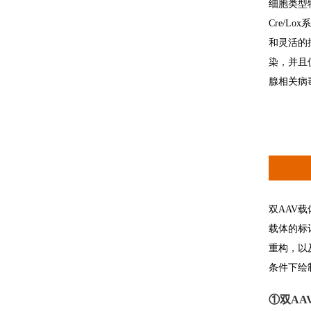
细胞类型
Cre/
和灵活的
染，并且
腺相关病
双AAV
载体的标
重构，以
条件下绘
①双AA