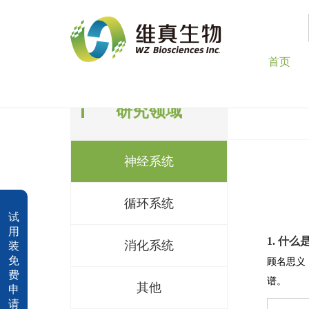
首页
研究领域
神经系统
循环系统
试
用
1. 什
消化系统
装
免
顾名思义
费
谱。
其他
申
请