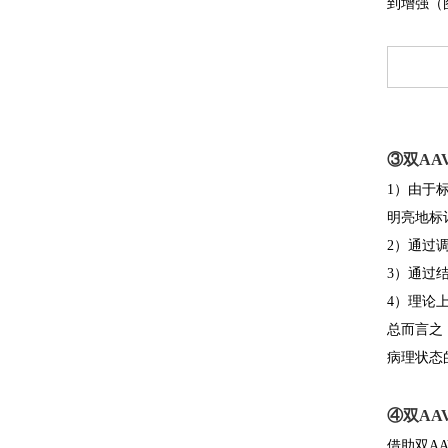
到增强（
③双AA
1）由于
明亮地标
2）通过
3）通过
4）理论
总而言之
病理状态
④双AA
借助双A