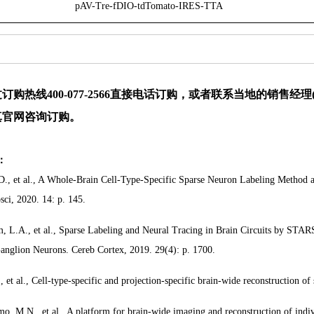
pAV-Tre-fDIO-tdTomato-IRES-TTA
订购热线400-077-2566直接电话订购，或者联系当地的销售经
真官网咨询订购。
：
D., et al., A Whole-Brain Cell-Type-Specific Sparse Neuron Labeling Method a
sci, 2020. 14: p. 145.
m, L.A., et al., Sparse Labeling and Neural Tracing in Brain Circuits by ST
Ganglion Neurons. Cereb Cortex, 2019. 29(4): p. 1700.
., et al., Cell-type-specific and projection-specific brain-wide reconstruction 
o, M.N., et al., A platform for brain-wide imaging and reconstruction of indiv