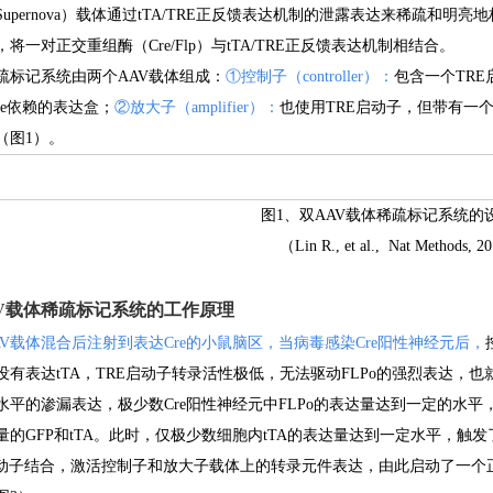
Supernova）载体通过tTA/TRE正反馈表达机制的泄露表达来稀疏和
将一对正交重组酶（Cre/Flp）与tTA/TRE正反馈表达机制相结合。
疏标记系统由两个AAV载体组成：
①控制子（controller）：
包含一个TRE
re依赖的表达盒；
②放大子（amplifier）：
也使用TRE启动子，但带有一个编
（图1）。
图1、双AAV载体稀疏标记系统的
（Lin R., et al., Nat Methods, 2
V载体稀疏标记系统的工作原理
AV载体混合后注射到表达Cre的小鼠脑区，当病毒感染Cre阳性神经元后，
没有表达tTA，TRE启动子转录活性极低，无法驱动FLPo的强烈表达，也
水平的渗漏表达，极少数Cre阳性神经元中FLPo的表达量达到一定的水平
量的GFP和tTA。此时，仅极少数细胞内tTA的表达量达到一定水平，触发
启动子结合，激活控制子和放大子载体上的转录元件表达，由此启动了一个