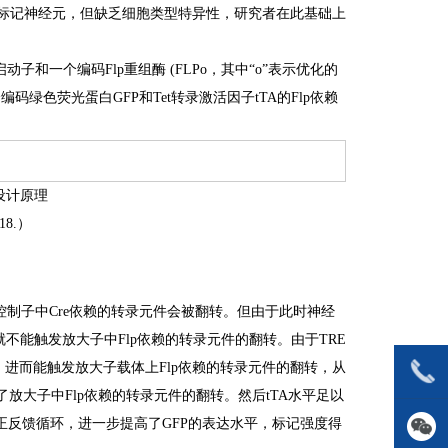
明亮地标记神经元，但缺乏细胞类型特异性，研究者在此基础上
启动子和一个编码Flp重组酶 (FLPo，其中“o”表示优化的
码绿色荧光蛋白GFP和Tet转录激活因子tTA的Flp依赖
设计原理
018.）
控制子中Cre依赖的转录元件会被翻转。但由于此时神经
就不能触发放大子中Flp依赖的转录元件的翻转。由于TRE
，进而能触发放大子载体上Flp依赖的转录元件的翻转，从
了放大子中Flp依赖的转录元件的翻转。然后tTA水平足以
正反馈循环，进一步提高了GFP的表达水平，标记强度得