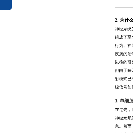
2. 为
神经系统
组成了至
行为。神
疾病的治
以往的研
但由于缺
射模式已
经信号如
3. 单
在过去，
神经元形
息。然而