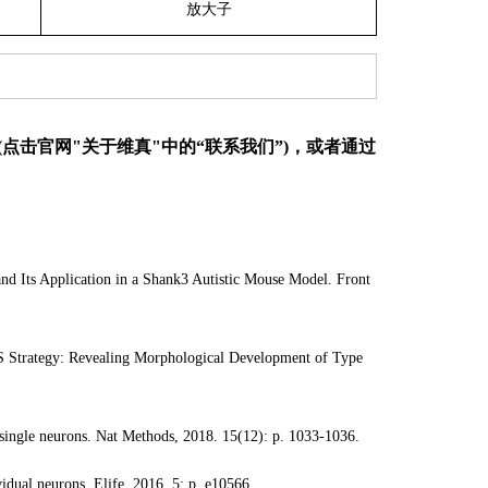
放大子
理(点击官网"关于维真"中的“联系我们”)，或者通过
nd Its Application in a Shank3 Autistic Mouse Model. Front
ARS Strategy: Revealing Morphological Development of Type
of single neurons. Nat Methods, 2018. 15(12): p. 1033-1036.
idual neurons. Elife, 2016. 5: p. e10566.