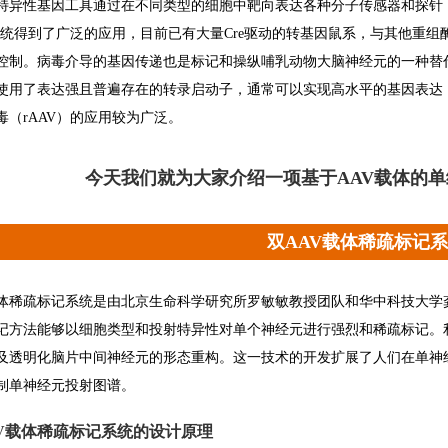
特异性基因工具通过在不同类型的细胞中靶向表达各种分子传感器和探针
Lox系统得到了广泛的应用，目前已有大量Cre驱动的转基因鼠系，与其他
控制。病毒介导的基因传递也是标记和操纵哺乳动物大脑神经元的一种替
使用了表达强且普遍存在的转录启动子，通常可以实现高水平的基因表达
毒（rAAV）的应用较为广泛。
今天我们就为大家介绍一项基于AAV载体的单
双AAV载体稀疏标记
载体稀疏标记系统是由北京生命科学研究所罗敏敏教授团队和华中科技大学
记方法能够以细胞类型和投射特异性对单个神经元进行强烈和稀疏标记。
及透明化脑片中间神经元的形态重构。这一技术的开发扩展了人们在单神
制单神经元投射图谱。
V载体稀疏标记系统的设计原理