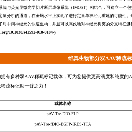
系统与荧光显微光学切片断层成像系统（fMOST）相结合，可建立一个
定量分析的通道，在全脑水平上实现了进行定量单神经元重建的可能性。最
了对中间神经元的快速重构，并且可以高效地对神经元树突的分支特征进
oi.org/10.1038/s41592-018-0184-y
维真生物部分双AAV稀疏
物拥有多种双AAV稀疏标记载体，可为您提供更高滴度和纯度的
元稀疏标记助一臂之力！
载体名称
pAV-Tre-DIO-FLP
pAV-Tre-fDIO-EGFP-IRES-TTA