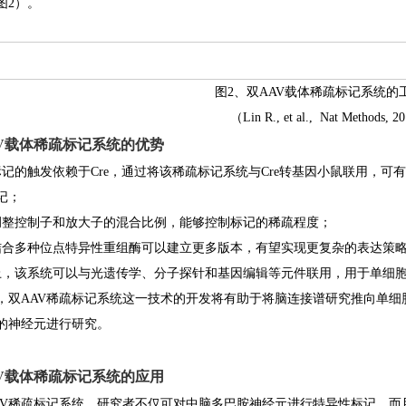
图2）。
图2、双AAV载体稀疏标记系统的
（Lin R., et al., Nat Methods, 2
V载体稀疏标记系统的优势
标记的触发依赖于Cre，通过将该稀疏标记系统与Cre转基因小鼠联用，
记；
调整控制子和放大子的混合比例，能够控制标记的稀疏程度；
结合多种位点特异性重组酶可以建立更多版本，有望实现更复杂的表达策
上，该系统可以与光遗传学、分子探针和基因编辑等元件联用，用于单细
，双AAV稀疏标记系统这一技术的开发将有助于将脑连接谱研究推向单
的神经元进行研究。
V载体稀疏标记系统的应用
AV稀疏标记系统，研究者不仅可对中脑多巴胺神经元进行特异性标记，