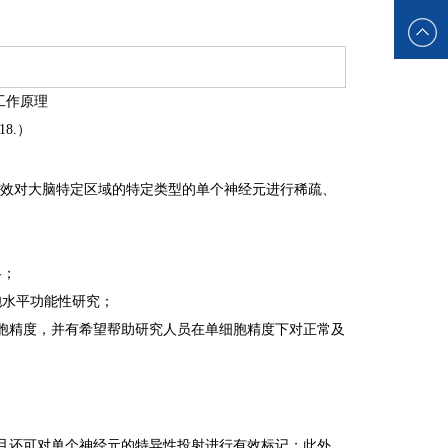
工作原理
018.）
可有效对大脑特定区域的特定类型的单个神经元进行稀疏、
略；
胞水平功能性研究；
细胞精度，并有希望帮助研究人员在单细胞精度下对正常及
而且还可对单个神经元的特异性投射进行有效标记；此外，