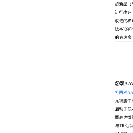
超新星（
进行改造，
改进的稀
版本)的C
的表达盒
②双AA
将两种A
元细胞中
启动子低
而表达微
与TRE