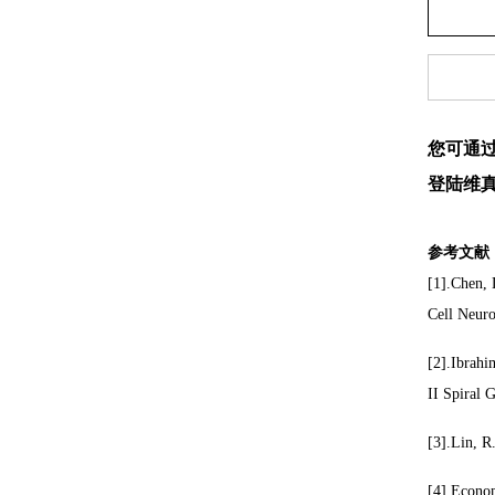
您可通过
登陆维
参考文献
[1].Chen, 
Cell Neuro
[2].Ibrahi
II Spiral 
[3].Lin, R
[4].Econom