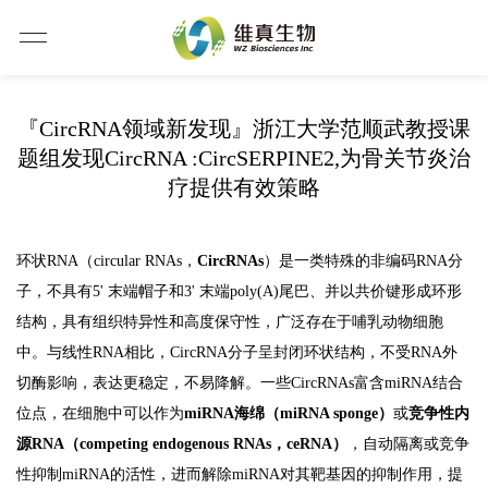
『CircRNA领域新发现』浙江大学范顺武教授课
题组发现CircRNA :CircSERPINE2,为骨关节炎治
疗提供有效策略
环状RNA（circular RNAs，
CircRNAs
）是一类特殊的非编码RNA分
子，不具有5' 末端帽子和3' 末端poly(A)尾巴、并以共价键形成环形
结构，具有组织特异性和高度保守性，广泛存在于哺乳动物细胞
中。与线性RNA相比，CircRNA分子呈封闭环状结构，不受RNA外
切酶影响，表达更稳定，不易降解。一些CircRNAs富含miRNA结合
位点，在细胞中可以作为
miRNA海绵（miRNA sponge）
或
竞争性内
源RNA（competing endogenous RNAs，ceRNA）
，自动隔离或竞争
性抑制miRNA的活性，进而解除miRNA对其靶基因的抑制作用，提