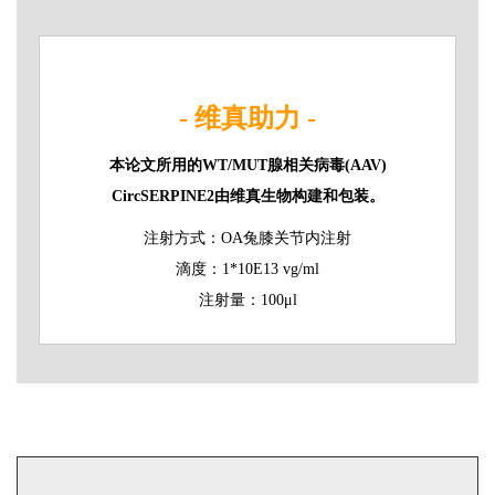
- 维真助力 -
本论文所用的WT/MUT腺相关病毒(AAV)
CircSERPINE2由维真生物构建和包装。
注射方式：OA兔膝关节内注射
滴度：1*10E13 vg/ml
注射量：100μl