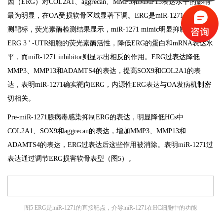
因（ERG）对COL2A1、aggrecan、MMP3和MMP13表达水平的影响
最为明显，在OA受损软骨区域显著下调。ERG是miR-1271的一个预
测靶标，荧光素酶检测结果显示，miR-1271 mimic明显抑制转染WT
ERG 3 ' -UTR细胞的荧光素酶活性，降低ERG的蛋白和mRNA表达水
平，而miR-1271 inhibitor则显示出相反的作用。ERG过表达降低
MMP3、MMP13和ADAMTS4的表达，提高SOX9和COL2A1的表
达，表明miR-1271确实靶向ERG，内源性ERG表达与OA发病机制密
切相关。
Pre-miR-1271腺病毒感染抑制ERG的表达，明显降低HCs中
COL2A1、SOX9和aggrecan的表达，增加MMP3、MMP13和
ADAMTS4的表达，ERG过表达后这些作用被消除。表明miR-1271过
表达通过调节ERG损害软骨表型（图5）。
图5 ERG是miR-1271的直接靶点，介导miR-1271在HC细胞中的功能