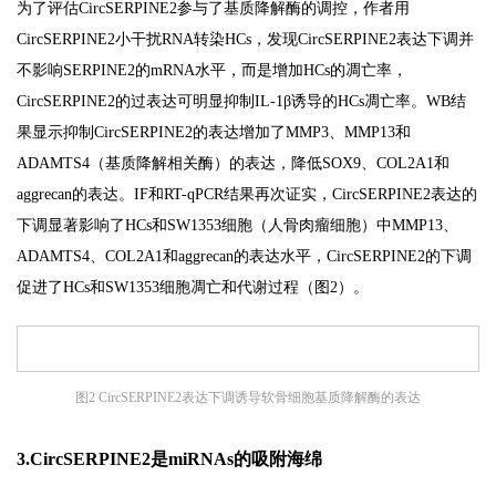
为了评估CircSERPINE2参与了基质降解酶的调控，作者用
CircSERPINE2小干扰RNA转染HCs，发现CircSERPINE2表达下调并
不影响SERPINE2的mRNA水平，而是增加HCs的凋亡率，
CircSERPINE2的过表达可明显抑制IL-1β诱导的HCs凋亡率。WB结
果显示抑制CircSERPINE2的表达增加了MMP3、MMP13和
ADAMTS4（基质降解相关酶）的表达，降低SOX9、COL2A1和
aggrecan的表达。IF和RT-qPCR结果再次证实，CircSERPINE2表达的
下调显著影响了HCs和SW1353细胞（人骨肉瘤细胞）中MMP13、
ADAMTS4、COL2A1和aggrecan的表达水平，CircSERPINE2的下调
促进了HCs和SW1353细胞凋亡和代谢过程（图2）。
图2 CircSERPINE2表达下调诱导软骨细胞基质降解酶的表达
3.CircSERPINE2是miRNAs的吸附海绵