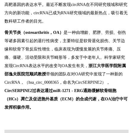
高靶基因的表达水平。最近不断发现circRNA在不同研究领域和研究
方向的新功能，circRNA已成为RNA研究领域的最新热点，吸引着无
数科研工作者的目光。
骨关节炎（osteoarthritis，OA）
是一种由增龄、肥胖、劳损、创伤
等诸多因素引起的退行性病变，主要特征是软骨退化损伤、关节边
缘和软骨下骨反应性增生，临床表现为缓慢发展的关节疼痛、压
痛、僵硬、活动受限和关节畸形等，多发于中老年人。科学家研究
发现CircRNA表达水平的改变与OA发生有关，
浙江大学医学院附属
邵逸夫医院范顺武教授
带领的团队在对OA研究中发现了一种新的
CircRNA，（hsa_circ_0008365，命名为CircSERPINE2），
CircSERPINE2过表达通过miR-1271 - ERG通路缓解软骨细胞
（HCs）凋亡及促进胞外基质（ECM）的合成代谢，在OA治疗中可
发挥积极作用。