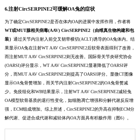
6.注射CircSERPINE2可缓解OA兔的症状
为了确定CircSERPINE2是否在体内OA的进展中发挥作用，作者将
WT或MUT腺相关病毒(AAV) CircSERPINE2（由维真生物构建和包
装）
通过关节内注射入前交叉韧带横切(ACLT)诱导的OA兔体内。结
果显示OA兔在注射WT AAV CircSERPINE2后软骨表面得到了改善，
而注射MUT AAV CircSERPINE2则无改善。国际骨关节炎研究协会
(OARSI)评分显示，WT AAV CircSERPINE2显著降低了OARSI评
分，而MUT AAV CircSERPINE2则提高了OARSI评分。显微CT图像
显示OA兔骨赘增加，而关节内注射CircSERPINE2的OA兔骨赘减
少。免疫组化和WB结果显示，注射WT AAV CircSERPINE2减轻兔
OA模型软骨基质的退行性变化，如细胞凋亡增强和分解代谢反应增
强，ECM组成增加。综上所述，CircSERPINE2的升高在抑制ECM分
解代谢、促进合成代谢和减轻体内OA方面具有积极作用（图6）。