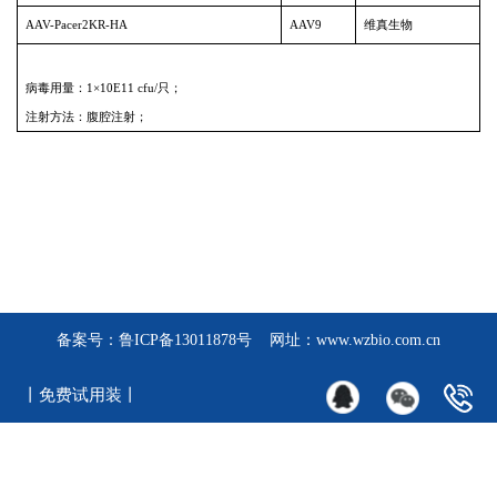
AAV-Pacer2KR-HA
AAV9
维真生物
病毒用量：1×10E11 cfu/只；
注射方法：腹腔注射；
备案号：
鲁ICP备13011878号
网址：www.wzbio.com.cn
丨免费试用装丨