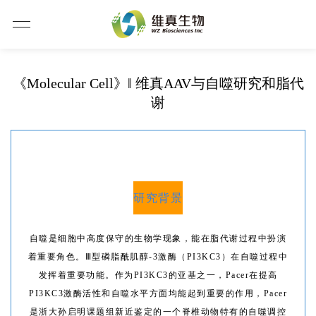
《Molecular Cell》‖ 维真AAV与自噬研究和脂代
谢
研究背景
自噬是细胞中高度保守的生物学现象，能在脂代谢过程中扮演
着重要角色。Ⅲ型磷脂酰肌醇-3激酶（PI3KC3）在自噬过程中
发挥着重要功能。作为PI3KC3的亚基之一，Pacer在提高
PI3KC3激酶活性和自噬水平方面均能起到重要的作用，Pacer
是浙大孙启明课题组新近鉴定的一个脊椎动物特有的自噬调控