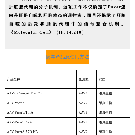
肝脏脂代谢的分子机制。这项工作不仅确定了Pacer蛋
白是肝脏自噬和肝脏稳态的调控者，而且还揭示了肝脏
自噬的后期和脂质代谢中的信号整合机制。
《Molecular Cell》（IF:14.248）
病毒产品及使用方法
产品名称
血清型
购自
AAV-mCherry-GFP-LC3
AAV9
维真生物
AAV-Vector
AAV9
维真生物
AAV-PacerWT-HA
AAV9
维真生物
AAV-PacerS157A
AAV9
维真生物
AAV-PacerS157D-HA
AAV9
维真生物