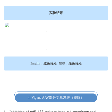
实验结果
Insulin：红色荧光 GFP：绿色荧光
4. Vigene AAV部分文章发表（胰腺）
1、Inhibition of miR-155 reduces impaired autophagy and