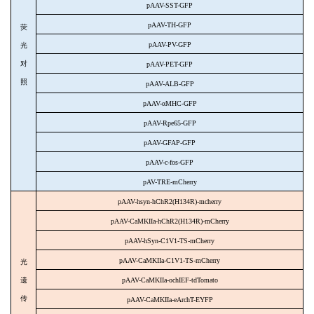
pAAV-SST-GFP
pAAV-TH-GFP
荧
pAAV-PV-GFP
光
对
pAAV-PET-GFP
照
pAAV-ALB-GFP
pAAV-αMHC-GFP
pAAV-Rpe65-GFP
pAAV-GFAP-GFP
pAAV-c-fos-GFP
pAV-TRE-mCherry
pAAV-hsyn-hChR2(H134R)-mcherry
pAAV-CaMKIIa-hChR2(H134R)-mCherry
pAAV-hSyn-C1V1-TS-mCherry
pAAV-CaMKIIa-C1V1-TS-mCherry
光
遗
pAAV-CaMKIIa-ochIEF-tdTomato
传
pAAV-CaMKIIa-eArchT-EYFP