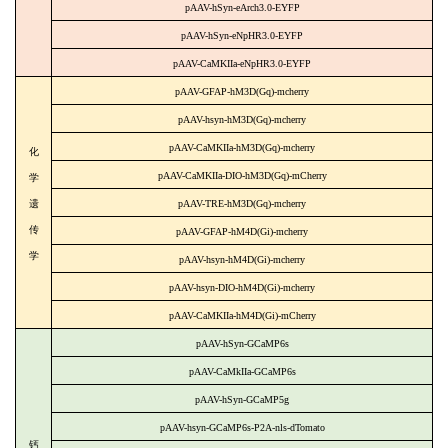
pAAV-hSyn-eArch3.0-EYFP
pAAV-hSyn-eNpHR3.0-EYFP
pAAV-CaMKIIa-eNpHR3.0-EYFP
pAAV-GFAP-hM3D(Gq)-mcherry
pAAV-hsyn-hM3D(Gq)-mcherry
pAAV-CaMKIIa-hM3D(Gq)-mcherry
化
pAAV-CaMKIIa-DIO-hM3D(Gq)-mCherry
学
遗
pAAV-TRE-hM3D(Gq)-mcherry
传
pAAV-GFAP-hM4D(Gi)-mcherry
学
pAAV-hsyn-hM4D(Gi)-mcherry
pAAV-hsyn-DIO-hM4D(Gi)-mcherry
pAAV-CaMKIIa-hM4D(Gi)-mCherry
pAAV-hSyn-GCaMP6s
pAAV-CaMkIIa-GCaMP6s
pAAV-hSyn-GCaMP5g
pAAV-hsyn-GCaMP6s-P2A-nls-dTomato
钙