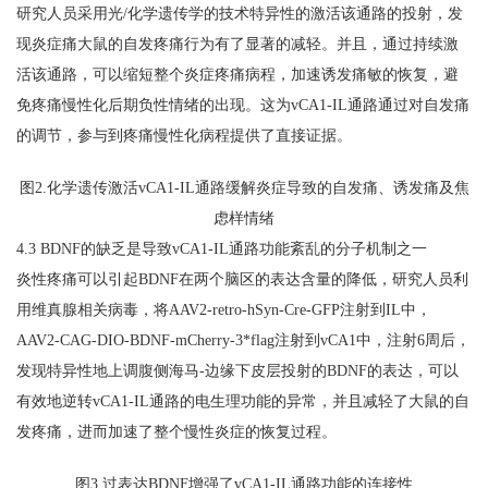
研究人员采用光/化学遗传学的技术特异性的激活该通路的投射，发
现炎症痛大鼠的自发疼痛行为有了显著的减轻。并且，通过持续激
活该通路，可以缩短整个炎症疼痛病程，加速诱发痛敏的恢复，避
免疼痛慢性化后期负性情绪的出现。这为vCA1-IL通路通过对自发痛
的调节，参与到疼痛慢性化病程提供了直接证据。
图2.化学遗传激活vCA1-IL通路缓解炎症导致的自发痛、诱发痛及焦
虑样情绪
4.3 BDNF的缺乏是导致vCA1-IL通路功能紊乱的分子机制之一
炎性疼痛可以引起BDNF在两个脑区的表达含量的降低，研究人员利
用维真腺相关病毒，将AAV2-retro-hSyn-Cre-GFP注射到IL中，
AAV2-CAG-DIO-BDNF-mCherry-3*flag注射到vCA1中，注射6周后，
发现特异性地上调腹侧海马-边缘下皮层投射的BDNF的表达，可以
有效地逆转vCA1-IL通路的电生理功能的异常，并且减轻了大鼠的自
发疼痛，进而加速了整个慢性炎症的恢复过程。
图3.过表达BDNF增强了vCA1-IL通路功能的连接性