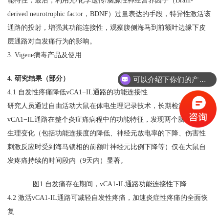
能特性；最后，利用光/化学遗传/脑源性神经营养因子（Brain-
derived neurotrophic factor，BDNF）过量表达的手段，特异性激活该
通路的投射，增强其功能连接性，观察腹侧海马到前额叶边缘下皮
层通路对自发痛行为的影响。
3. Vigene病毒产品及使用
4. 研究结果（部分）
可以介绍下你们的产品么？
4.1 自发性疼痛降低vCA1−IL通路的功能连接性
研究人员通过自由活动大鼠在体电生理记录技术，长期检测
vCA1−IL通路在整个炎症痛病程中的功能特征，发现两个脑区的电
生理变化（包括功能连接度的降低、神经元放电率的下降、伤害性
刺激反应时受到海马锁相的前额叶神经元比例下降等）仅在大鼠自
发疼痛持续的时间段内（9天内）显著。
图1.自发痛存在期间，vCA1-IL通路功能连接性下降
4.2 激活vCA1-IL通路可减轻自发性疼痛，加速炎症性疼痛的全面恢
复