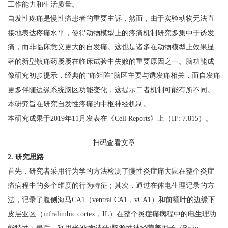
工作能力和生活质量。
自发性疼痛是慢性痛患者的重要主诉，然而，由于实验动物无法直
接地表达疼痛水平，使得动物模型上的疼痛机制研究多集中于诱发
痛，而非临床意义更大的自发痛。这也是诸多在动物模型上效果显
著的新型镇痛药屡屡在临床试验中失败的重要原因之一。脑功能成
像研究初步提示，经典的“痛矩阵”脑区主要与诱发痛相关，而自发痛
更多伴随边缘系统脑区功能变化，这提示二者机制可能有所不同。
本研究旨在研究自发性疼痛的中枢神经机制。
本研究成果于2019年11月发表在《Cell Reports》上（IF: 7.815）。
扫码查看文章
2. 研究思路
首先，研究者采用行为学的方法检测了慢性炎症痛大鼠在整个炎症
痛病程中的多个维度的行为特征；其次，通过在体电生理记录的方
法，记录了腹侧海马CA1（ventral CA1，vCA1）和前额叶的边缘下
皮层亚区（infralimbic cortex，IL）在整个炎症痛病程中的电生理功