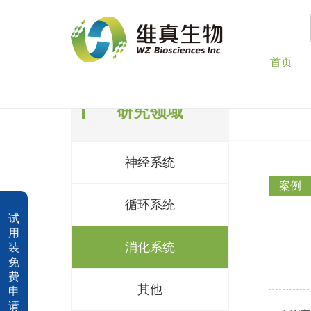
首页
研究领域
神经系统
案例
循环系统
试
用
消化系统
装
免
费
其他
申
请