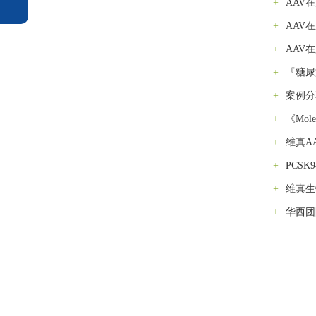
+
AAV
+
AAV
+
AAV
+
『糖尿
+
案例分
+
《Mol
+
维真A
+
PCS
+
维真生
+
华西团