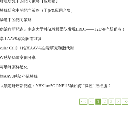
在肝脏研究中的靶向策略【应用篇】
在胰腺研究中的靶向策略（干货&应用合集）
在肠道中的靶向策略
病治疗新靶点』南京大学韩晓教授团队发现HRD1——T2D治疗新靶点！
享 ‖ AAV9感染肠道组织
ecular Cell》‖ 维真AAV与自噬研究和脂代谢
AV感染肠道案例分享
K9与动脉粥样硬化
物AAV8感染小鼠胰腺
队锁定肝癌新靶点：YBX1/m5C-RNF115轴如何 “操控” 癌细胞？
<<
<
1
2
3
>
>