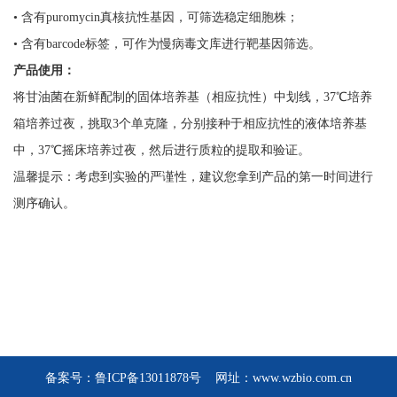
• 含有puromycin真核抗性基因，可筛选稳定细胞株；
• 含有barcode标签，可作为慢病毒文库进行靶基因筛选。
产品使用：
将甘油菌在新鲜配制的固体培养基（相应抗性）中划线，37℃培养
箱培养过夜，挑取3个单克隆，分别接种于相应抗性的液体培养基
中，37℃摇床培养过夜，然后进行质粒的提取和验证。
温馨提示：考虑到实验的严谨性，建议您拿到产品的第一时间进行
测序确认。
备案号：
鲁ICP备13011878号
网址：www.wzbio.com.cn