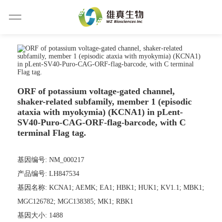
ORF of potassium voltage-gated channel,
shaker-related subfamily, member 1 (episodic
ataxia with myokymia) (KCNA1) in pLent-
SV40-Puro-CAG-ORF-flag-barcode, with C
terminal Flag tag.
基因编号: NM_000217
产品编号: LH847534
基因名称: KCNA1; AEMK; EA1; HBK1; HUK1; KV1.1; MBK1;
MGC126782; MGC138385; MK1; RBK1
基因大小: 1488