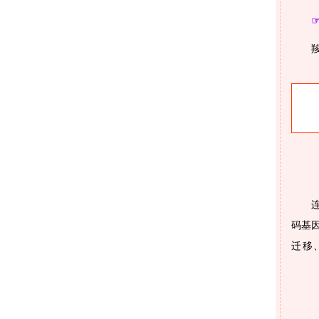
码基
迁移