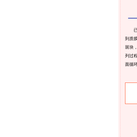
到质
斑块
列过
面循