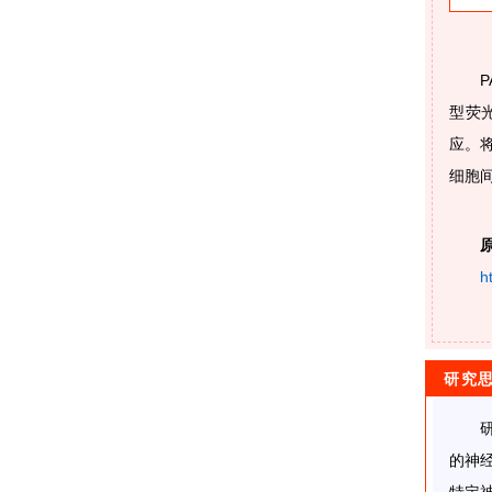
型荧光
应。
细胞
h
研究
的神