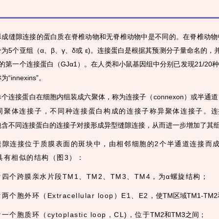
形成缝隙连接的蛋白质在脊椎动物和无脊椎动物中是不同的。在脊椎动物中，缝
为5个亚组（α、β、γ、δ或 ε)。连接蛋白是根据其预测分子量命名的，并根
组的第一个连接蛋白（GJα1）。在人类和小鼠基因组中分别已发现21/2
“innexins”。
单个连接蛋白在细胞内组装成六聚体，称为连接子（connexon）或半通道
同聚体连接子，不同种连接蛋白构成的连接子称异聚体连接子。
连
包含不同连接蛋白的连接子对接形成异型缝隙连接，从而进一步增加了其
缝隙连接位于质膜表面的斑块中，由相邻细胞的2个半通道连接而
具有相似的结构（图3）：
☞
四个跨膜亲水片段TM1、TM2、TM3、TM4，为α螺旋结构；
☞
两个胞外环（
Extracellular loop
）E1、E2，
使TM区域TM1-TM
☞
一个胞质环
（cytoplastic loop，CL)
，位于
TM2和TM3之间；