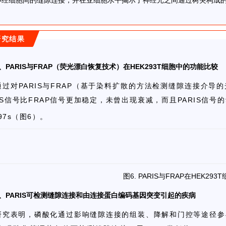
神经细胞间的缝隙连接，并在亚细胞水平揭示了神经元之间通过树突构成
研究结果
、
PARIS与FRAP
（荧光漂白恢复技术）
在HEK293T细胞中的
功能
比较
通过对PARIS与FRAP（基于染料扩散的方法检测缝隙连接介
RIS信号比FRAP信号更加稳定，未曾出现衰减，而且PARIS信号
97s（图6）。
图6. PARIS与FRAP在HEK29
、PARIS可
检测
缝隙连接和由连接蛋白
编码
基因突变引起的疾病
研究表明，磷酸化通过影响缝隙连接的组装、降解和门控等途径参与