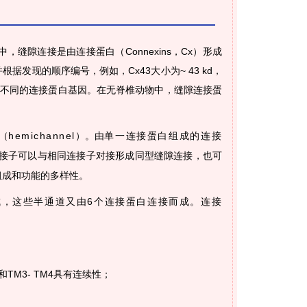
隙连接是由连接蛋白（Connexins，Cx）形成
据发现的顺序编号，例如，Cx43大小为~ 43 kd，
0种不同的连接蛋白基因。在无脊椎动物中，缝隙连接蛋
（
hemichannel
）
。由
单一连接蛋白组成的连接
接子可以与相同连接子对接形成同型缝隙连接，也可
组成和功能的多样性。
成，这些半通道又由6个连接蛋白连接而成。连接
2和TM3- TM4具有连续性；