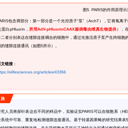
图5. PARIS的作用原理
PARIS包含两部分：第一部分是一个
光控质子“泵”（ArchT），它将氢
蛋白pHluorin，
所用AdV-
pHluorinCAAX腺病毒由维真生物提供
），
将二者分别表达在缝隙连接耦合的细胞中，通过光激活质子泵产生跨细胞的质子
间的缝隙连接通讯（如图5所示）。
原文链接
：
ttps://elifesciences.org/articles/43366
思路
研究人员将探针表达在不同的样品中，实验证实PARIS可以在细胞系（HEK
经系统中可靠、重复地检测缝隙连接通讯。基于转基因果蝇的研究结果表明