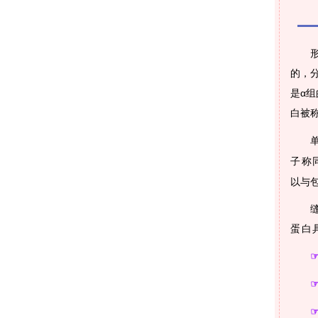
的，分
是α
白被称为
子称
以与
蛋白