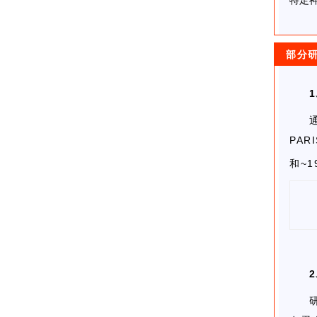
特定
部分
1
PA
和~1
2