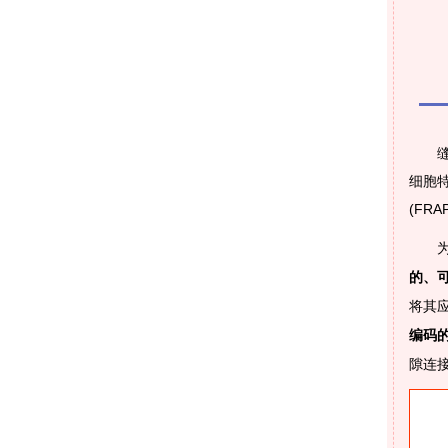
细胞
(F
的、
将其
编码
隙连