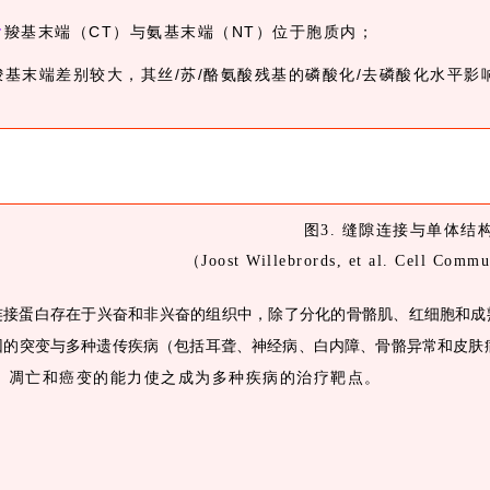
☞
羧基末端（CT）与氨基末端（NT）位于胞质内；
羧基末端差别较大，
其丝/苏/酪氨酸残基的磷酸化/去磷酸化水平
图3. 缝隙连接与单体结
（Joost Willebrords, et al. Cell Comm
连接蛋白存在于兴奋和非兴奋的组织中，除了分化的骨骼肌、红细胞和成
因的突变与多种遗传疾病（包括耳聋、神经病、白内障、骨骼异常和皮肤
、凋亡和癌变的能力使之成为多种疾病的治疗靶点。