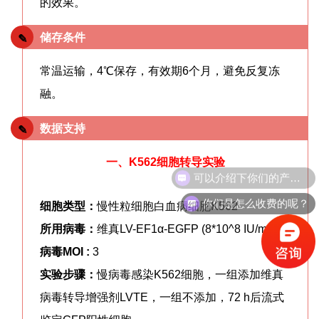
的效果。
储存条件
✎
常温运输，4℃保存，有效期6个月，避免反复冻
融。
数据支持
✎
一、K562细胞转导实验
可以介绍下你们的产品么？
你们是怎么收费的呢？
细胞类型
：
慢性粒细胞白血病细胞K562
所用病毒：
维真LV-EF1α-EGFP (
8*10^8 IU/mL
)
病毒
MOI :
3
实验步骤：
慢病毒感染K562细胞，一组添加维真
病毒转导增强剂LVTE，一组不添加，72 h后流式