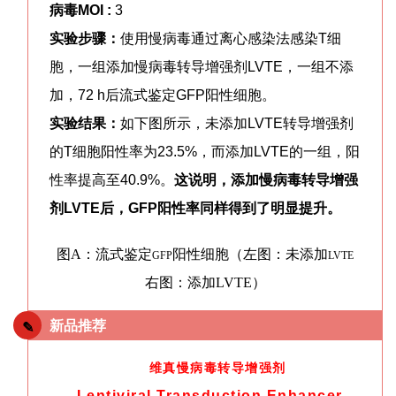
病毒
MOI :
3
实验步骤：
使
用慢病毒
通过离心感染法感染T细
胞，一组添加慢病毒转导增强剂LVTE，一组不添
加，72 h后流式鉴定GFP阳性细胞。
实验结果：
如下图所示，未添加LVTE转导增强剂
的T细胞阳性率为23.5%，而添加LVTE的一组，阳
性率提高至40.9%。
这说明，
添加
慢病毒转导增强
剂LVTE
后，GFP阳性率同样得到了明显提升。
图
A：
流式鉴定
阳性细胞（左图：未添加
GFP
LVTE
右图：添加
LVTE
）
新品推荐
✎
维真慢病毒转导增强剂
Lentiviral Transduction Enhancer
，