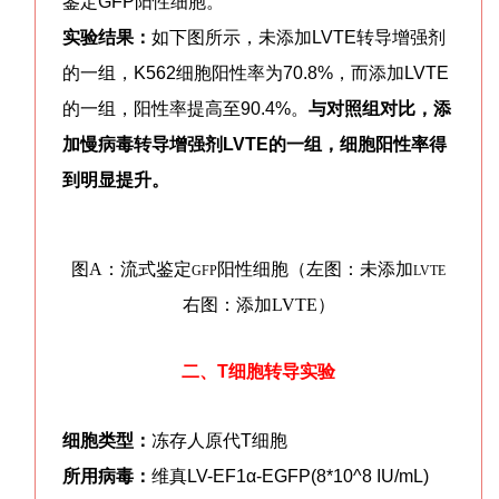
鉴定GFP阳性细胞。
实验结果：
如下图所示，未添加LVTE转导增强剂
的一组，K562细胞阳性率为70.8%，而添加LVTE
的一组，阳性率提高至90.4%。
与对照组对比，添
加慢病毒转导增强剂LVTE的一组，细胞阳性率得
到明显提升。
图
A：
流式鉴定
阳性细胞（左图：未添加
GFP
LVTE
右图：添加
LVTE
）
二、T细胞转导实验
细胞类型：
冻存人原代T细胞
所用病毒：
维真LV-EF1α-EGFP
(8*10^8 IU/mL)