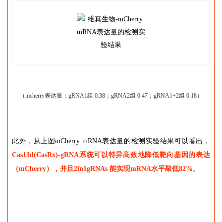
（mcherry表达量：gRNA1组 0.38；gRNA2组 0.47；gRNA1+2组 0.18）
此外，从上图mCherry mRNA表达量的检测实验结果可以看出，
Cas13d(CasRx)-gRNA系统可以特异高效地降低靶向基因的表达
（mCherry），并且2in1gRNAs 能实现mRNA水平敲低82%。