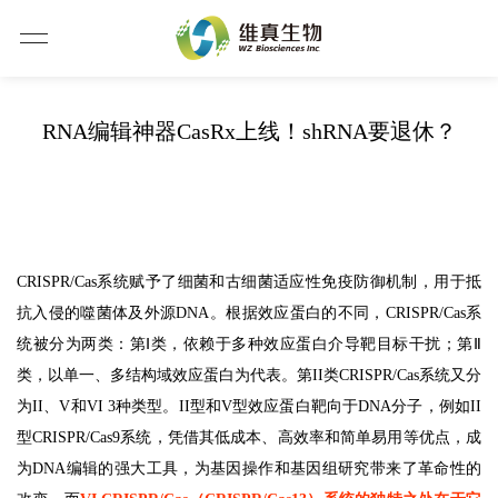
RNA编辑神器CasRx上线！shRNA要退休？
CRISPR/Cas系统赋予了细菌和古细菌适应性免疫防御机制，用于抵
抗入侵的噬菌体及外源DNA。根据效应蛋白的不同，CRISPR/Cas系
统被分为两类：第Ⅰ类，依赖于多种效应蛋白介导靶目标干扰；第Ⅱ
类，以单一、多结构域效应蛋白为代表。第II类CRISPR/Cas系统又分
为II、V和VI 3种类型。II型和V型效应蛋白靶向于DNA分子，例如II
型CRISPR/Cas9系统，凭借其低成本、高效率和简单易用等优点，成
为DNA编辑的强大工具，为基因操作和基因组研究带来了革命性的