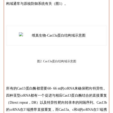
构域通常与原核防御系统有关（图1）。
图2. Cas13a蛋白结构域示意图
所有的Cas13蛋白酶都需要60- 66 nt的crRNA来确保靶向特异性。
四种亚型crRNA都有一个促进与相应Cas13蛋白酶结合的直接重复
（Direct repeat，DR）以及特异性靶向转录本的间隔序列。Cas13b
的crRNA在3’端携带直接重复，而Cas13a、c和d的crRNA在5’端携