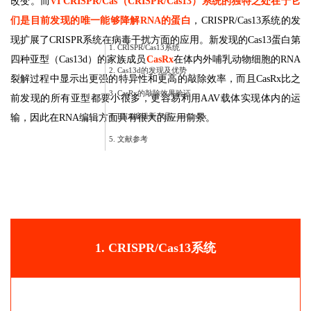
改变。而
VI CRISPR/Cas（CRISPR/Cas13）系统的独特之处在于它
们是目前发现的唯一能够降解RNA的蛋白
，CRISPR/Cas13系统的发
现扩展了CRISPR系统在病毒干扰方面的应用。新发现的Cas13蛋白第
1. CRISPR/Cas13系统
四种亚型（Cas13d）的家族成员
CasRx
在体内外哺乳动物细胞的RNA
2. Cas13d的发现及优势
裂解过程中显示出更强的特异性和更高的敲除效率，而且CasRx比之
3. CasRx的敲除效果验证
前发现的所有亚型都要小很多，更容易利用AAV载体实现体内的运
4. RNA编辑新产品——CasRx
输，因此在RNA编辑方面具有很大的应用前景。
5. 文献参考
1. CRISPR/Cas13系统