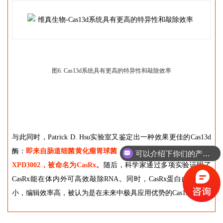
图6. Cas13d系统具有更高的特异性和敲除效率
可以介绍下你们的产品么？
与此同时，Patrick D. Hsu实验室又鉴定出一种效果更佳的Cas13d
酶：
即来自肠道细菌黄化瘤胃球菌（Ruminococcus flavefaciens）
你们是怎么收费的呢？
XPD3002，被命名为CasRx。
随后，科学家通过多项实验证明了
CasRx能在体内外可高效敲除RNA。同时，CasRx蛋白由于体积
小，编辑效率高，被认为是在未来中极具应用优势的Cas13蛋白。