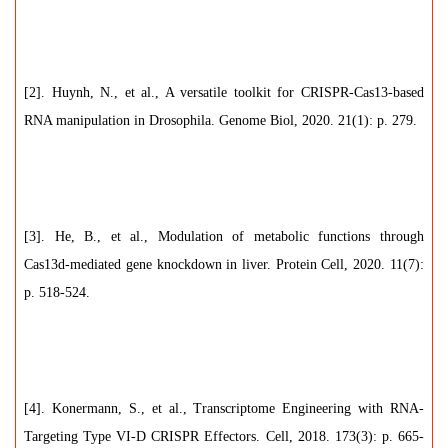
[2]. Huynh, N., et al., A versatile toolkit for CRISPR-Cas13-based
RNA manipulation in Drosophila. Genome Biol, 2020. 21(1): p. 279.
[3]. He, B., et al., Modulation of metabolic functions through
Cas13d-mediated gene knockdown in liver. Protein Cell, 2020. 11(7):
p. 518-524.
[4]. Konermann, S., et al., Transcriptome Engineering with RNA-
Targeting Type VI-D CRISPR Effectors. Cell, 2018. 173(3): p. 665-