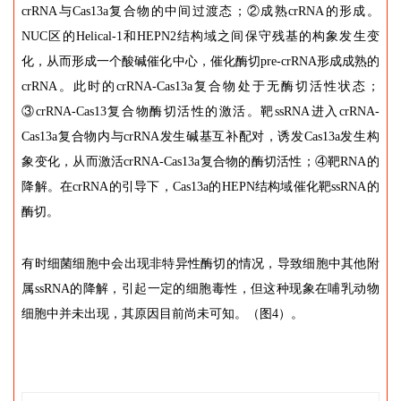
crRNA与Cas13a复合物的中间过渡态；②成熟crRNA的形成。
NUC区的Helical-1和HEPN2结构域之间保守残基的构象发生变
化，从而形成一个酸碱催化中心，催化酶切pre-crRNA形成成熟的
crRNA。此时的crRNA-Cas13a复合物处于无酶切活性状态；
③crRNA-Cas13复合物酶切活性的激活。靶ssRNA进入crRNA-
Cas13a复合物内与crRNA发生碱基互补配对，诱发Cas13a发生构
象变化，从而激活crRNA-Cas13a复合物的酶切活性；④靶RNA的
降解。在crRNA的引导下，Cas13a的HEPN结构域催化靶ssRNA的
酶切。
有时细菌细胞中会出现非特异性酶切的情况，导致细胞中其他附
属ssRNA的降解，引起一定的细胞毒性，但这种现象在哺乳动物
细胞中并未出现，其原因目前尚未可知。（图4）。