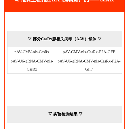
▽ 部分CasRx腺相关病毒（AAV）载体 ▽
pAV-CMV-nls-CasRx
pAV-CMV-nls-CasRx-P2A-GFP
pAV-U6-gRNA-CMV-nls-
pAV-U6-gRNA-CMV-nls-CasRx-P2A-
CasRx
GFP
▽ 实验检测结果 ▽