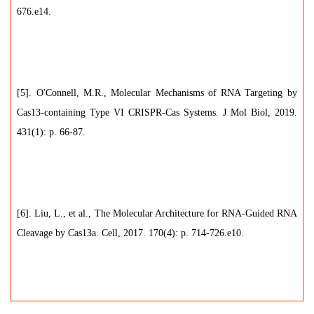
676.e14.
[5]. O'Connell, M.R., Molecular Mechanisms of RNA Targeting by
Cas13-containing Type VI CRISPR-Cas Systems. J Mol Biol, 2019.
431(1): p. 66-87.
[6]. Liu, L., et al., The Molecular Architecture for RNA-Guided RNA
Cleavage by Cas13a. Cell, 2017. 170(4): p. 714-726.e10.