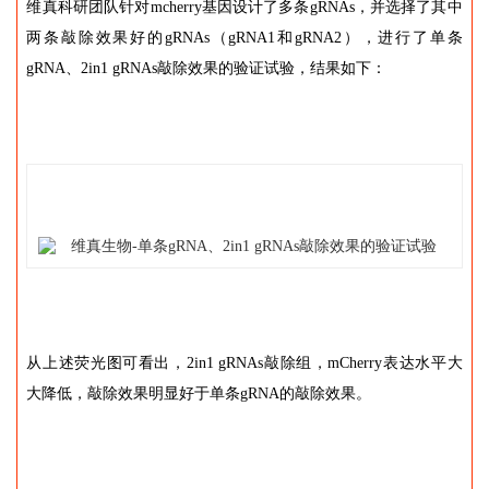
维真科研团队针对mcherry基因设计了多条gRNAs，并选择了其中
两条敲除效果好的gRNAs（gRNA1和gRNA2），进行了单条
gRNA、2in1 gRNAs敲除效果的验证试验，结果如下：
从上述荧光图可看出，2in1 gRNAs敲除组，mCherry表达水平大
大降低，敲除效果明显好于单条gRNA的敲除效果。