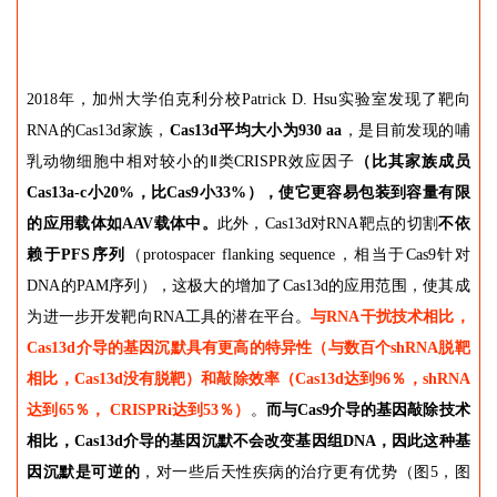
2018年，加州大学伯克利分校Patrick D. Hsu实验室发现了靶向
RNA的Cas13d家族，
Cas13d平均大小为930 aa
，是目前发现的哺
乳动物细胞中相对较小的Ⅱ类CRISPR效应因子
（比其家族成员
Cas13a-c小20%，比Cas9小33%），使它更容易包装到容量有限
的应用载体如AAV载体中。
此外，Cas13d对RNA靶点的切割
不依
赖于PFS序列
（protospacer flanking sequence，相当于Cas9针对
DNA的PAM序列），这极大的增加了Cas13d的应用范围，使其成
为进一步开发靶向RNA工具的潜在平台。
与RNA干扰技术相比，
Cas13d介导的基因沉默具有更高的特异性（与数百个shRNA脱靶
相比，Cas13d没有脱靶）和敲除效率（Cas13d达到96％，shRNA
达到65％， CRISPRi达到53％）
。
而与Cas9介导的基因敲除技术
相比，Cas13d介导的基因沉默不会改变基因组DNA，因此这种基
因沉默是可逆的
，对一些后天性疾病的治疗更有优势（图5，图