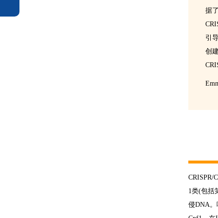
据了
CR
引导
创建
CR
Emm
CRISP
1类(包括
侵DNA。