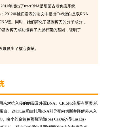
A；2011年指出了tracrRNA是细菌古老免疫系统
Doudna合作；2012年她们发表的论文中指出Cas9蛋白是双RNA
任意DNA链。同时，她们简化了基因剪刀的分子成分，
/Cas9基因剪刀成功编辑了大肠杆菌的基因，证明了
as9技术的发展做出了核心贡献。
系统
用来对抗入侵的病毒及外源DNA。CRISPR主要有两类:第
一Cas蛋白。这些Cas蛋白利用RNA引导靶向切断并降解外来入
小的金黄色葡萄球菌(Sa) Cas9或V型Cas12a /