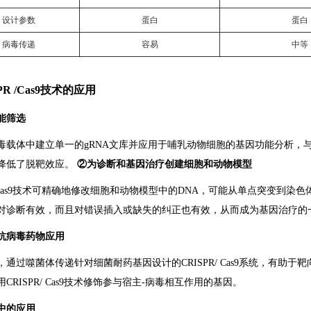
设计参数
蛋白
蛋白
病毒传递
容易
中等
SPR /Cas9技术的应用
能筛选
毒载体中建立单一的gRNA文库并应用于哺乳动物细胞的基因功能分析，
降低了脱靶效应。
②为诊断和基因治疗创建细胞和动物模型
PR/Cas9技术可精确地修改细胞和动物模型中的DNA，可能从单点突变到
对诊断有效，而且对错误插入或缺失的纠正也有效，从而成为基因治疗的
抗病毒药物应用
，通过噬菌体传递针对细菌耐药基因设计的CRISPR/ Cas9系统，有
CRISPR/ Cas9技术修饰参与宿主-病毒相互作用的基因。
中的应用