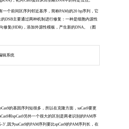
NA，gRNA)，靶向Cas9蛋白从而切断DNA中的特定位点。
一个前间区序列邻近基序，简称PAM)的20 bp序列，它
后产生的DSB主要通过两种机制进行修复：一种是细胞内源性
源定向修复(HDR)，添加外源性模板，产生新的DNA。（图
要比spCas9的基因序列短很多，所以在克隆方面，saCas9要更
as9和spCas9另外一个很大的区别是两者识别的PAM序
G-3’,因为saCas9的PAM序列要比spCas9的PAM序列长，在