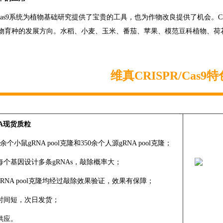
R/Cas9系统为植物基础研究提供了宝贵的工具，也为作物改良提供了机会。C
物育种的发展方向。水稻、小麦、玉米、番茄、苹果、模范豆科植物、荷
维真CRISPR/Cas9
NA现货质粒
000余个小鼠gRNA pool克隆和350余个人源gRNA pool克隆；
对每个基因设计多条gRNAs，敲除概率大；
源gRNA pool克隆均经过敲除效果验证，效果有保障；
货时间短，次日发货；
货供应。