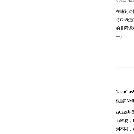
Cpf1。
在哺乳动
将Cas
的非同源端
一）
1. spCas
根据PAM
saCas
为容易，且
列不同，sa