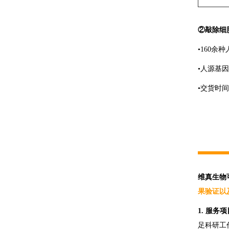
②敲除细
•160余
•人源基
•交货时
维真生物可
果验证以
1. 服务
足科研工