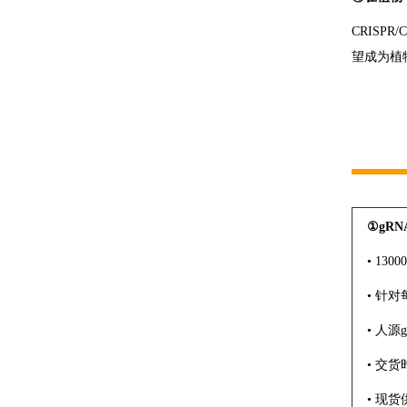
CRISP
望成为植
①gR
• 13
• 针
• 人
• 交
• 现