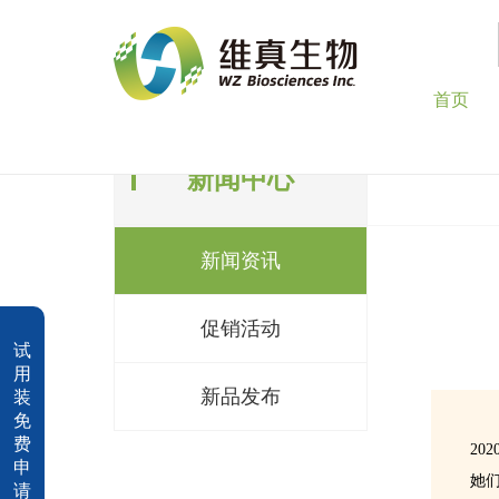
首页
新闻中心
新闻资讯
促销活动
试
用
新品发布
装
免
费
20
申
她
请