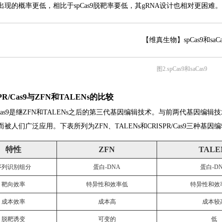
出现的概率更低，相比于spCas9脱靶率要低，其gRNA设计也相对更困难。
图2.spCas9和saCas9
ISPR/Cas9与ZFN和TALENs的比较
R/Cas9是继ZFN和TALENs之后的第三代基因编辑技术。与前两代基因编辑
被人们广泛应用。下表所列为ZFN、TALENs和CRISPR/Cas9三种基
特性
ZFN
TALE
序列识别组分
蛋白-DNA
蛋白-D
靶向效率
特异性和效率低
特异性和效
成本效率
成本高
成本较
脱靶诱变
可变的
低