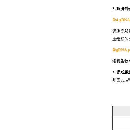
2. 服务
①4 gR
该服务是将
重组载体
②gRNA
维真生物
3. 质粒
基因puro