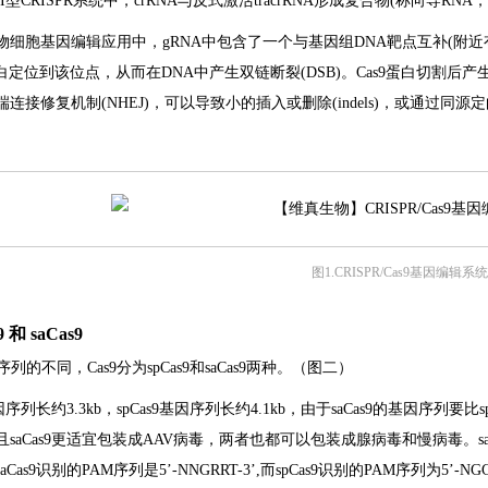
在II型CRISPR系统中，crRNA与反式激活tracrRNA形成复合物(称向导R
物细胞基因编辑应用中，gRNA中包含了一个与基因组DNA靶点互补(附近有
9蛋白定位到该位点，从而在DNA中产生双链断裂(DSB)。Cas9蛋白切割
连接修复机制(NHEJ)，可以导致小的插入或删除(indels)，或通过同
图1.CRISPR/Cas9基因编辑系统
9 和 saCas9
序列的不同，Cas9分为spCas9和saCas9两种。（图二）
9基因序列长约3.3kb，spCas9基因序列长约4.1kb，由于saCas9的基因序列
saCas9更适宜包装成AAV病毒，两者也都可以包装成腺病毒和慢病毒。saC
Cas9识别的PAM序列是5’-NNGRRT-3’,而spCas9识别的PAM序列为5’-NG