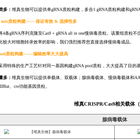
种类多：
维真生物可以提供单gRNA质粒构建，多合1 gRNA质粒构建和gRNA po
NA mix质粒构建—— 保证有效 & 选择性多
4条gRNA序列克隆至Cas9 + gRNA all in one慢病毒质粒。
比较大对细胞转录效率的影响，我们强烈推荐您直接选择慢病毒成品。
 pool质粒构建—— 编辑效率大大提高
采用特殊的生产工艺针对同一基因构建gRNA pool质粒，大大提高了目的
数量多：
维真生物可以提供单载体、双载体；腺病毒载体、慢病毒载体和AAV
和Blat、cre功能基因质粒。
维真CRISPR/Cas9相关载体
腺病毒载体