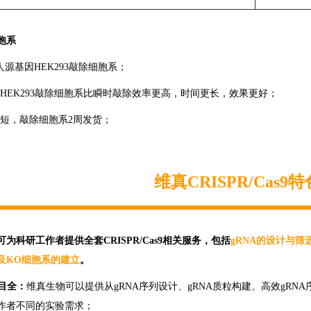
胞系
种人源基因HEK293敲除细胞系；
因HEK293敲除细胞系比瞬时敲除效率更高，时间更长，效果更好；
间短，敲除细胞系2周发货；
维真CRISPR/Cas9
为科研工作者提供全套CRISPR/Cas9相关服务，包括
gRNA的设计与筛选
及KO细胞系的建立
。
项目全：
维真生物可以提供从gRNA序列设计、gRNA质粒构建、高效gR
作者不同的实验需求；