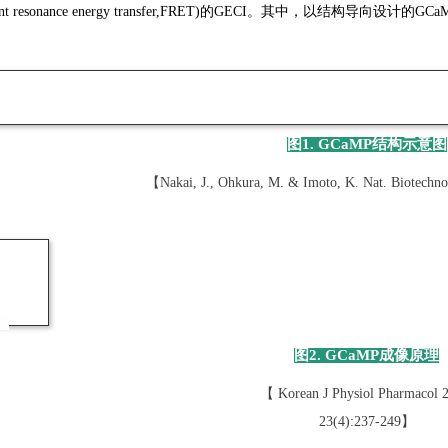
escent resonance energy transfer,FRET)的GECI。其中，以
图1. GCaMP结构示意图
【Nakai, J., Ohkura, M. & Imoto, K. Nat. Biotechn
图2. GCaMP成像原理
【 Korean J Physiol Pharmacol 
23(4):237-249】