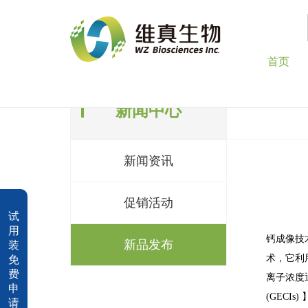
首页
新闻中心
新闻资讯
促销活动
试
用
钙成像技
新品发布
装
术，它利
免
费
离子浓度通
申
(GEC
请