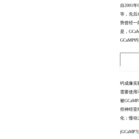
自200
等，先后成
势曾经一
是，GC
GCaMP
钙成像实
需要使用
被GCa
些神经亚
化；慢动
jGCaMP