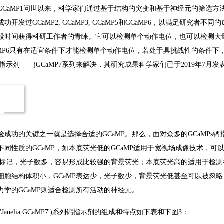
1年GCaMP1问世以来，科学家们通过基于结构的突变和基于神经元的筛选
功开发过GCaMP2, GCaMP3, GCaMP5和GCaMP6，以满足研究
段时间获得科研工作者的青睐。它可以检测单个动作电位，也可以检测大量
aMP6只有在适宜条件下才能检测单个动作电位，若处于具挑战性的条件下，
钙指示剂——jGCaMP7系列来解决，其研究成果科学家们已于2019年7月发表在Nat
验成功的关键之一就是选择合适的GCaMP。那么，面对众多的GCaMP
不同性质的GCaMP，如本底荧光低的GCaMP适用于宽视场成像技术，
MP标记，光子数多，容易形成比较强的背景荧光；本底荧光高的适用于检
细胞结构体积小，GCaMP表达少，光子数少，背景荧光低甚至可以被忽略
力学的GCaMP则适合检测所有活动的神经元。
7('Janelia GCaMP7')系列钙指示剂的组成和特点如下表和下图3：