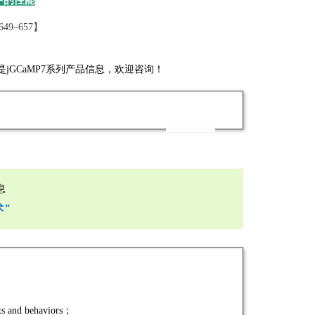
中的性能
. 649–657】
GCaMP7系列产品信息，欢迎咨询！
息
术”
its and behaviors；