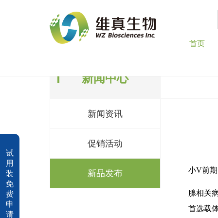
首页
新闻中心
新闻资讯
促销活动
试
用
小V前
新品发布
装
免
腺相关
费
申
首选载体
请