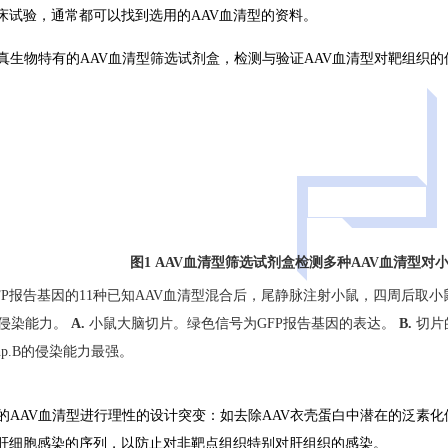
床试验，通常都可以找到选用的AAV血清型的资料。
用维真生物特有的AAV血清型筛选试剂盒，检测与验证AAV血清型对靶组织
图1 AAV血清型筛选试剂盒检测多种AAV血清型
FP报告基因的11种已知AAV血清型混合后，尾静脉注射小鼠，四周后取小
侵染能力。
A.
小鼠大脑切片。绿色信号为GFP报告基因的表达。
B.
切片
php.B的侵染能力最强。
已有的AAV血清型进行理性的设计突变：如去除AAV衣壳蛋白中潜在的泛素
肝细胞感染的序列，以防止对非靶点组织特别对肝组织的感染。