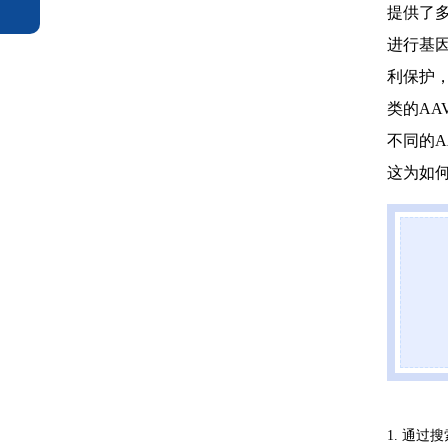
提供了
进行基
利保护，
类的AA
不同的
这为如
1. 通