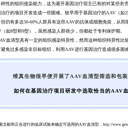
多样性的组织侵染能力，这为避开基因治疗宿主已有的对某些衣壳
因治疗的项目开发造成一些困难。较早用于基因治疗的AAV（如
但仍有多达50-60%人群具有这些AAV的抗体或细胞免疫，从
V（如8型和9型），虽然感染人群很少，但都处于专利保护期。
AAV血清型具有一定的组织感染特异性，然而这种组织特异性比
何避免过多感染非目标组织，利用AAV进行基因治疗造成很多困
维真生物很早便开展了AAV血清型筛选和包
如何在基因治疗项目研发中选取恰当的AAV血
过搜索文献和正在进行的临床试验来确定可选用的AAV血清型，
http://www.gene