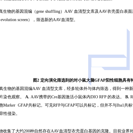
维真生物的基因混编（gene shuffling）AAV 血清型文库及AAV衣
ed evolution screen），筛选新的AAV血清型。
图2 定向演化筛选到的对小鼠大脑GFAP阳性细胞具有
真生物的基因混编AAV 血清型文库，经多轮体外与体内筛选，得到一种
片染色观察。
A.
AAV携带的Cre基因激活小鼠体内DIO RFP 的表达。
B.
胞Marker GFAP共标记。可见RFP与GFAP可以共标记，但并不与Iba
异性侵染。
真生物收集了大约200种自然存在AAV血清型衣壳蛋白基因的克隆。目前业