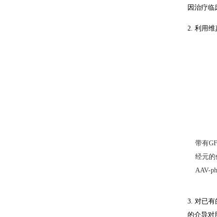
因治疗临
2. 利
带有G
经元的
AAV-
3. 对
的介导对