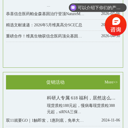
...
可以介绍下你们的产品么？
2026-07-06
恭喜信念医药帕金森基因治疗登顶NatureMedicine! 维真生物已获AAVT42等三大临床血清型独家授权
2026-06-24
精选文献速递：2026年5月维真高分SCI汇总
2026-04-30
重磅合作！维真生物获信念医药顶尖基因治疗AAV血清型独家授权
促销活动
More>>
科研人专属 618 福利，居然这么划算！
现货质粒188元起，慢病毒现货质粒388
元起，siRNA三保...
2024-11-06
双11就要GO｜1触即发，1惠到底，免单大礼等你来！