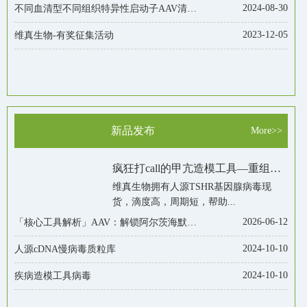
2024-08-30
不同血清型不同组织特异性启动子AAV清仓价！低至980元/50ul！
2023-12-05
维真生物-有奖征集活动
新品发布
More>>
疯狂打call的甲亢造模工具—重组腺病毒Ad-TSHR289，了解一下！
维真生物拥有人源TSHR基因腺病毒现
货，滴度高，周期短，帮助...
2026-06-12
「核心工具解析」AAV：解锁阿尔茨海默症造模研究的关键助力
2024-10-10
人源cDNA慢病毒质粒库
2024-10-10
疾病造模工具病毒